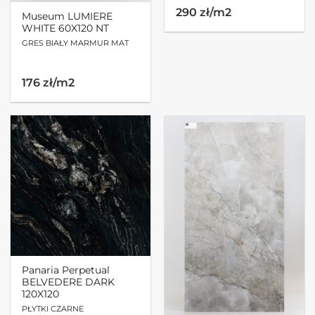
290 zł/m2
Museum LUMIERE
WHITE 60X120 NT
GRES BIAŁY MARMUR MAT
Pierwotna
Aktualna
176 zł/m2
cena
cena
wynosiła:
wynosi:
315.36zł.
253.44zł.
Panaria Perpetual
BELVEDERE DARK
120X120
PŁYTKI CZARNE