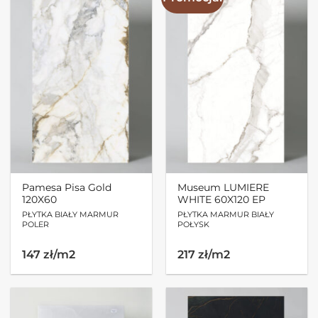
Pamesa Pisa Gold
Museum LUMIERE
120X60
WHITE 60X120 EP
PŁYTKA BIAŁY MARMUR
PŁYTKA MARMUR BIAŁY
POLER
POŁYSK
Pierwotna
Aktualna
147 zł/m2
217 zł/m2
cena
cena
wynosiła:
wynosi:
371.52zł.
312.48zł.