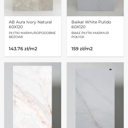
AB Aura Ivory Natural
Baikal White Pulido
60X120
60X120
PŁYTKI MARMUROPODOBNE
BIAŁE PŁYTKI MARMUR
BEŻOWE
POŁYSK
Pierwotna
Aktualna
143.76 zł/m2
159 zł/m2
cena
cena
wynosiła:
wynosi:
267.90zł.
224.19zł.