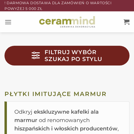
Przewiń
! DARMOWA DOSTAWA DLA ZAMÓWIEŃ O WARTOŚCI
POWYŻEJ 5 000 ZŁ
do
zawartości
FILTRUJ WYBÓR
SZUKAJ PO STYLU
PŁYTKI IMITUJĄCE MARMUR
Odkryj
ekskluzywne kafelki ala
marmur
od renomowanych
hiszpańskich i włoskich producentów
,