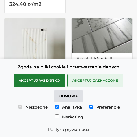
324.40 zł/m2
Absolut Marshall
Calacatta 15X90
Zgoda na pliki cookie i przetwarzanie danych
MAŁE PŁYTKI MARMUROWE
AKCEPTUJ WSZYSTKO
AKCEPTUJ ZAZNACZONE
140 zł/m2
ODMOWA
Niezbędne
Analityka
Preferencje
Museum DUAL WHITE
Marketing
DECOR SP/33,3X100/R
PŁYTKI STRUKTURALNE 3D
Polityka prywatności