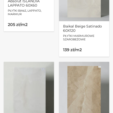
Absolut ISLANDIA
LAPPATO 60X60
PŁYTKI BIAŁE, LAPPATO,
MARMUR
205 zł/m2
Baikal Beige Satinado
60X120
PŁYTKI MARMUROWE
SZAROBEŻOWE
Pierwotna
Aktualna
139 zł/m2
cena
cena
wynosiła:
wynosi:
269.80zł.
197.38zł.