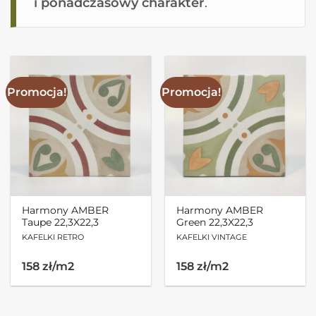
i ponadczasowy charakter
.
Promocja!
Promocja!
Harmony AMBER
Harmony AMBER
Taupe 22,3X22,3
Green 22,3X22,3
KAFELKI RETRO
KAFELKI VINTAGE
Pierwotna
Aktualna
Pierwotna
Aktualna
158 zł/m2
158 zł/m2
cena
cena
cena
cena
wynosiła:
wynosi:
wynosiła:
wynosi:
121.55zł.
102.70zł.
121.55zł.
102.70zł.