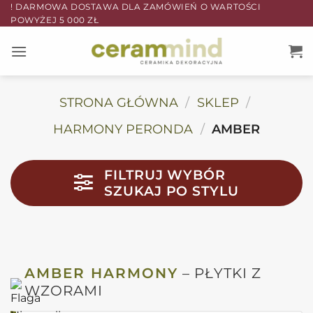
Przewiń
! DARMOWA DOSTAWA DLA ZAMÓWIEŃ O WARTOŚCI
POWYŻEJ 5 000 ZŁ
do
zawartości
STRONA GŁÓWNA
/
SKLEP
/
HARMONY PERONDA
/
AMBER
FILTRUJ WYBÓR
SZUKAJ PO STYLU
AMBER HARMONY
– PŁYTKI Z
WZORAMI