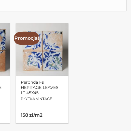
Promocja!
Peronda Fs
E
HERITAGE LEAVES
LT 45X45
PŁYTKA VINTAGE
Pierwotna
Aktualna
158 zł/m2
cena
cena
wynosiła:
wynosi:
197.00zł.
158.00zł.