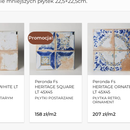
ie mniejszych płytek 22,5×22,5cm.
Promocja!
Peronda Fs
Peronda Fs
WHITE LT
HERITAGE SQUARE
HERITAGE ORNAT
LT 45X45
LT 45X45
STARYM
PŁYTKI POSTARZANE
PŁYTKA RETRO,
ORNAMENT
Pierwotna
Aktualna
158 zł/m2
207 zł/m2
cena
cena
wynosiła:
wynosi:
197.00zł.
158.00zł.