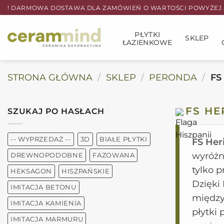
Przewiń
! DARMOWA DOSTAWA DLA ZAMÓWIEŃ O WARTOŚCI POWYŻEJ 5
do
zawartości
PŁYTKI
SKLEP
ŁAZIENKOWE
STRONA GŁÓWNA
/
SKLEP
/
PERONDA
/
FS
FS HE
SZUKAJ PO HASŁACH
-- WYPRZEDAŻ --
3D
BIAŁE PŁYTKI
FS Her
wyróżn
DREWNOPODOBNE
FAZOWANA
tylko p
HEKSAGON
HISZPAŃSKIE
Dzięki
IMITACJA BETONU
między
IMITACJA KAMIENIA
płytki
IMITACJA MARMURU