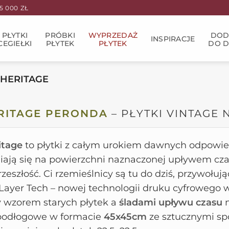
 000 ZŁ
PŁYTKI
PRÓBKI
WYPRZEDAŻ
DOD
INSPIRACJE
CEGIEŁKI
PŁYTEK
PŁYTEK
DO 
 HERITAGE
RITAGE PERONDA
– PŁYTKI VINTAGE
itage
to płytki z całym urokiem dawnych odpowie
iają się na powierzchni naznaczonej upływem cza
rzeszłość. Ci rzemieślnicy są tu do dziś, przywoł
 Layer Tech – nowej technologii druku cyfrowego
 wzorem starych płytek a
śladami upływu czasu
n
 podłogowe w formacie
45x45cm
ze sztucznymi spo