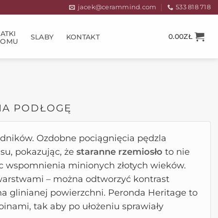
jacek@cerammind.com
533 818 718
ATKI
0.00
ZŁ
SLABY
KONTAKT
DOMU
 NA PODŁOGĘ
dników. Ozdobne pociągnięcia pędzla
su, pokazując, że
staranne rzemiosło
to nie
ując wspomnienia minionych złotych wieków.
 warstwami – można odtworzyć kontrast
a glinianej powierzchni. Peronda Heritage to
inami, tak aby po ułożeniu sprawiały