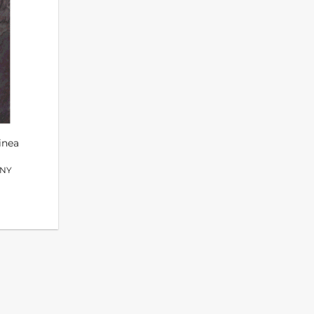
inea
RNY