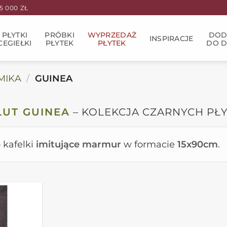
 000 ZŁ
PŁYTKI
PRÓBKI
WYPRZEDAŻ
DOD
INSPIRACJE
CEGIEŁKI
PŁYTEK
PŁYTEK
DO 
MIKA
/
GUINEA
UT GUINEA
– KOLEKCJA CZARNYCH P
e
kafelki
imitujące marmur
w formacie
15x90cm
.