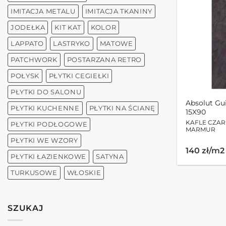
IMITACJA METALU
IMITACJA TKANINY
JODEŁKA
KIT KAT
KOLOR
LAPPATO
LASTRYKO
MATOWE
PATCHWORK
POSTARZANA RETRO
POŁYSK
PŁYTKI CEGIEŁKI
PŁYTKI DO SALONU
Absolut Gu
PŁYTKI KUCHENNE
PŁYTKI NA ŚCIANĘ
15X90
KAFLE CZA
PŁYTKI PODŁOGOWE
MARMUR
PŁYTKI WE WZORY
140 zł/m2
PŁYTKI ŁAZIENKOWE
SATYNA
TURKUSOWE
WŁOSKIE
SZUKAJ