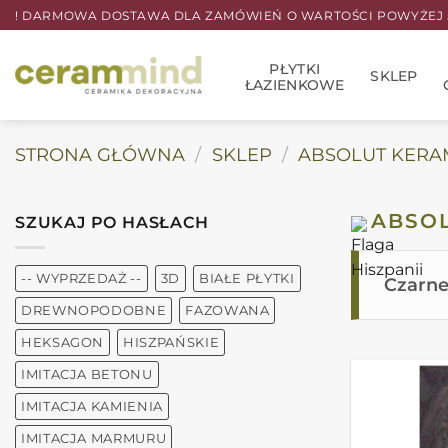
Przewiń
! DARMOWA DOSTAWA DLA ZAMÓWIEŃ O WARTOŚCI POWYŻEJ 5
do
zawartości
PŁYTKI
SKLEP
ŁAZIENKOWE
STRONA GŁÓWNA
/
SKLEP
/
ABSOLUT KERA
ABSOL
SZUKAJ PO HASŁACH
-- WYPRZEDAŻ --
3D
BIAŁE PŁYTKI
Czarn
DREWNOPODOBNE
FAZOWANA
HEKSAGON
HISZPAŃSKIE
IMITACJA BETONU
IMITACJA KAMIENIA
IMITACJA MARMURU