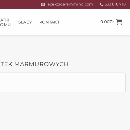
jacek@cerammind.com
533 818 718
ATKI
0.00
ZŁ
SLABY
KONTAKT
DOMU
ŁYTEK MARMUROWYCH