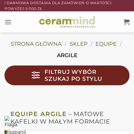
Przewiń
! DARMOWA DOSTAWA DLA ZAMÓWIEŃ O WARTOŚCI
POWYŻEJ 5 000 ZŁ
do
zawartości
STRONA GŁÓWNA
/
SKLEP
/
EQUIPE
/
ARGILE
FILTRUJ WYBÓR
SZUKAJ PO STYLU
EQUIPE ARGILE
– MATOWE
KAFELKI W MAŁYM FORMACIE