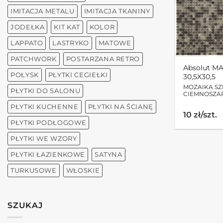
IMITACJA METALU
IMITACJA TKANINY
JODEŁKA
KIT KAT
KOLOR
LAPPATO
LASTRYKO
MATOWE
PATCHWORK
POSTARZANA RETRO
Absolut M
POŁYSK
PŁYTKI CEGIEŁKI
30,5X30,5
MOZAIKA S
PŁYTKI DO SALONU
CIEMNOSZA
PŁYTKI KUCHENNE
PŁYTKI NA ŚCIANĘ
10 zł/szt.
PŁYTKI PODŁOGOWE
PŁYTKI WE WZORY
PŁYTKI ŁAZIENKOWE
SATYNA
TURKUSOWE
WŁOSKIE
SZUKAJ