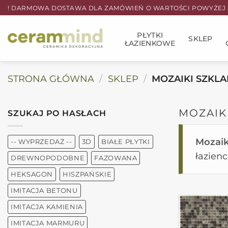
Przewiń
! DARMOWA DOSTAWA DLA ZAMÓWIEŃ O WARTOŚCI POWYŻEJ 5
do
zawartości
PŁYTKI
SKLEP
ŁAZIENKOWE
STRONA GŁÓWNA
/
SKLEP
/
MOZAIKI SZKL
MOZAIK
SZUKAJ PO HASŁACH
Mozaik
-- WYPRZEDAŻ --
3D
BIAŁE PŁYTKI
łazienc
DREWNOPODOBNE
FAZOWANA
HEKSAGON
HISZPAŃSKIE
IMITACJA BETONU
IMITACJA KAMIENIA
IMITACJA MARMURU