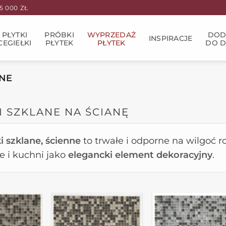
 000 ZŁ
PŁYTKI
PRÓBKI
WYPRZEDAŻ
DOD
INSPIRACJE
CEGIEŁKI
PŁYTEK
PŁYTEK
DO 
ANE
I SZKLANE NA ŚCIANĘ
i szklane, ścienne
to trwałe i odporne na wilgoć r
e i kuchni jako
elegancki element dekoracyjny
.