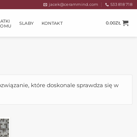
jacek@cerammind.com
533 818 718
ATKI
0.00
ZŁ
SLABY
KONTAKT
DOMU
ozwiązanie, które doskonale sprawdza się w