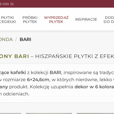
 000 ZŁ
PŁYTKI
PRÓBKI
WYPRZEDAŻ
DOD
INSPIRACJE
CEGIEŁKI
PŁYTEK
PŁYTEK
DO 
ONDA
/
BARI
ONY BARI
– HISZPAŃSKIE PŁYTKI Z EF
zące kafelki
z kolekcji
BARI
, inspirowane są trad
 w rozmiarze
6×24,6cm
, w których nierówne, lekko 
any
produkt. Kolekcję uzupełnia
dekor w 6 kolor
h odcieniach.