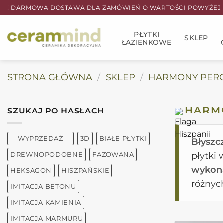
Przewiń
! DARMOWA DOSTAWA DLA ZAMÓWIEŃ O WARTOŚCI POWYŻEJ 5
do
zawartości
PŁYTKI
SKLEP
ŁAZIENKOWE
STRONA GŁÓWNA
/
SKLEP
/
HARMONY PER
HARM
SZUKAJ PO HASŁACH
-- WYPRZEDAŻ --
3D
BIAŁE PŁYTKI
Błyszc
płytki
DREWNOPODOBNE
FAZOWANA
wykon
HEKSAGON
HISZPAŃSKIE
różnyc
IMITACJA BETONU
IMITACJA KAMIENIA
IMITACJA MARMURU