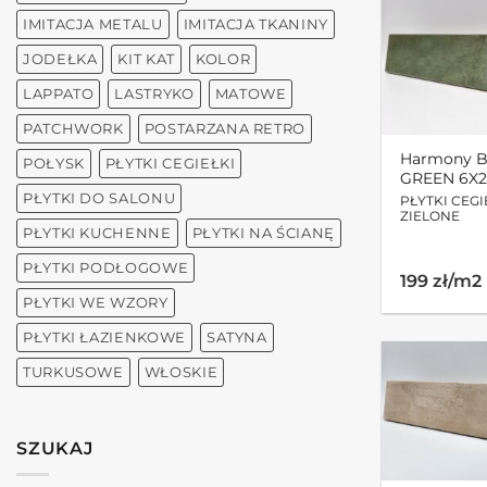
IMITACJA METALU
IMITACJA TKANINY
JODEŁKA
KIT KAT
KOLOR
LAPPATO
LASTRYKO
MATOWE
PATCHWORK
POSTARZANA RETRO
Harmony B
POŁYSK
PŁYTKI CEGIEŁKI
GREEN 6X2
PŁYTKI DO SALONU
PŁYTKI CEGI
ZIELONE
PŁYTKI KUCHENNE
PŁYTKI NA ŚCIANĘ
PŁYTKI PODŁOGOWE
199 zł/m2
PŁYTKI WE WZORY
PŁYTKI ŁAZIENKOWE
SATYNA
TURKUSOWE
WŁOSKIE
SZUKAJ