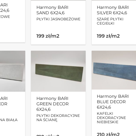
ARI
Harmony BARI
Harmony BARI
24,6
SAND 6X24,6
SILVER 6X24,6
ĄZOWE
PŁYTKI JASNOBEŻOWE
SZARE PŁYTKI
CEGIEŁKI
199 zł/m2
199 zł/m2
Harmony BARI
ARI
Harmony BARI
BLUE DECOR
COR
GREEN DECOR
6X24,6
6X24,6
KAFELKI
PŁYTKI DEKORACYJNE
DEKORACYJNE
NA BIAŁA
NA ŚCIANĘ
NIEBIESKIE
210 zł/m2