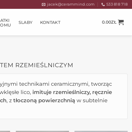
jacek@cerammind.com
533 818 718
ATKI
0.00
ZŁ
SLABY
KONTAKT
DOMU
EKTEM RZEMIEŚLNICZYM
ycyjnymi technikami ceramicznymi, tworząc
wklęsłe lico,
imituje rzemieślniczy, ręcznie
ach
, z
tłoczoną powierzchnią
w subtelnie