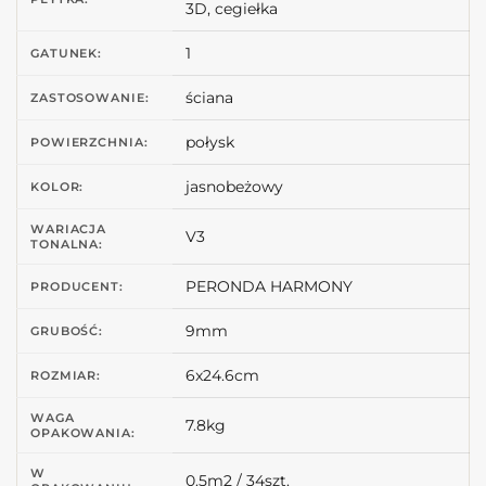
3D, cegiełka
1
GATUNEK:
ściana
ZASTOSOWANIE:
połysk
POWIERZCHNIA:
jasnobeżowy
KOLOR:
WARIACJA
V3
TONALNA:
PERONDA HARMONY
PRODUCENT:
9mm
GRUBOŚĆ:
6x24.6cm
ROZMIAR:
WAGA
7.8kg
OPAKOWANIA:
W
0.5m2 / 34szt.