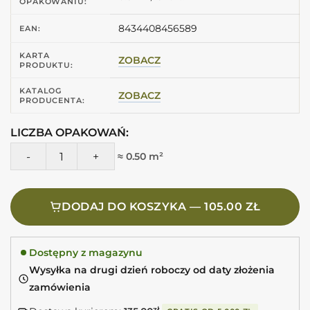
OPAKOWANIU:
8434408456589
EAN:
KARTA
ZOBACZ
PRODUKTU:
KATALOG
ZOBACZ
PRODUCENTA:
LICZBA OPAKOWAŃ:
ilość Harmony BARI SAND DECOR 6X24,6 Płytki beżowe z p
≈ 0.50 m²
DODAJ DO KOSZYKA — 105.00 ZŁ
Dostępny z magazynu
Wysyłka na drugi dzień roboczy od daty złożenia
zamówienia
zł