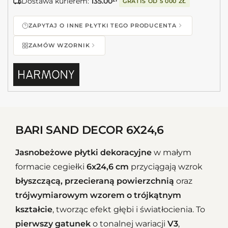
Dostawa kurierem:
135.00
GRATIS OD
5 000 ZŁ
ZAPYTAJ O INNE PŁYTKI TEGO PRODUCENTA
ZAMÓW WZORNIK
BARI SAND DECOR 6X24,6
Jasnobeżowe płytki dekoracyjne
w małym
formacie cegiełki
6x24,6 cm
przyciągają wzrok
błyszczącą, przecieraną powierzchnią
oraz
trójwymiarowym wzorem o trójkątnym
kształcie
, tworząc efekt głębi i światłocienia. To
pierwszy gatunek
o tonalnej wariacji
V3
,