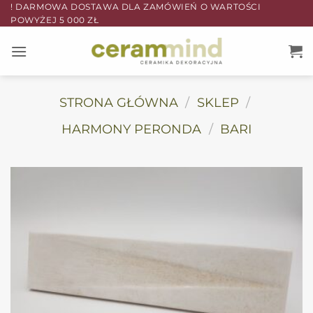
Przewiń
! DARMOWA DOSTAWA DLA ZAMÓWIEŃ O WARTOŚCI
POWYŻEJ 5 000 ZŁ
do
zawartości
STRONA GŁÓWNA
/
SKLEP
/
HARMONY PERONDA
/
BARI