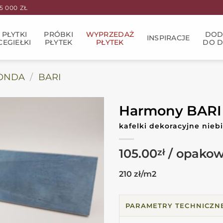
 000 ZŁ
PŁYTKI
PRÓBKI
WYPRZEDAŻ
DOD
INSPIRACJE
CEGIEŁKI
PŁYTEK
PŁYTEK
DO 
ONDA
/
BARI
Harmony BARI
kafelki dekoracyjne nieb
105.00
zł
210 zł/m2
PARAMETRY TECHNICZN