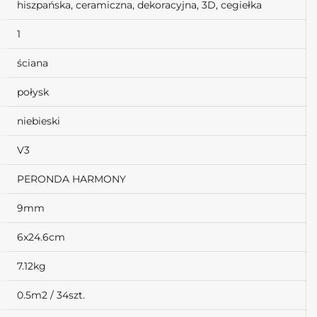
hiszpańska, ceramiczna, dekoracyjna, 3D, cegiełka
1
ściana
połysk
niebieski
V3
PERONDA HARMONY
9mm
6x24.6cm
7.12kg
0.5m2 / 34szt.