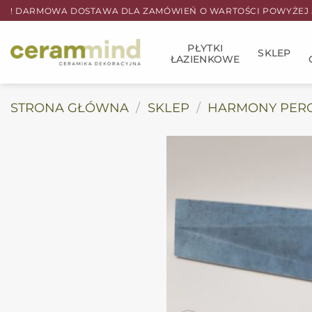
Przewiń
! DARMOWA DOSTAWA DLA ZAMÓWIEŃ O WARTOŚCI POWYŻEJ 5
do
zawartości
PŁYTKI
SKLEP
ŁAZIENKOWE
STRONA GŁÓWNA
/
SKLEP
/
HARMONY PER