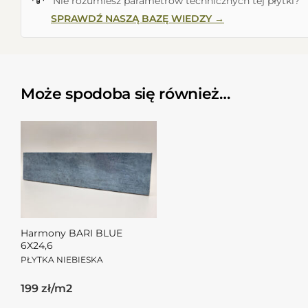
Nie rozumiesz parametrów technicznych tej płytki?
SPRAWDŹ NASZĄ BAZĘ WIEDZY →
Może spodoba się również…
Harmony BARI BLUE
6X24,6
PŁYTKA NIEBIESKA
199 zł/m2