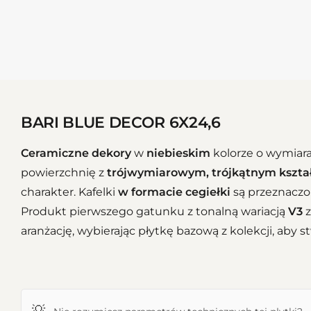
BARI BLUE DECOR 6X24,6
Ceramiczne dekory
w
niebieskim
kolorze o wymiar
powierzchnię z
trójwymiarowym, trójkątnym kszt
charakter. Kafelki
w formacie cegiełki
są przeznacz
Produkt pierwszego gatunku z tonalną wariacją
V3
z
aranżację, wybierając płytkę bazową z kolekcji, aby s
💡