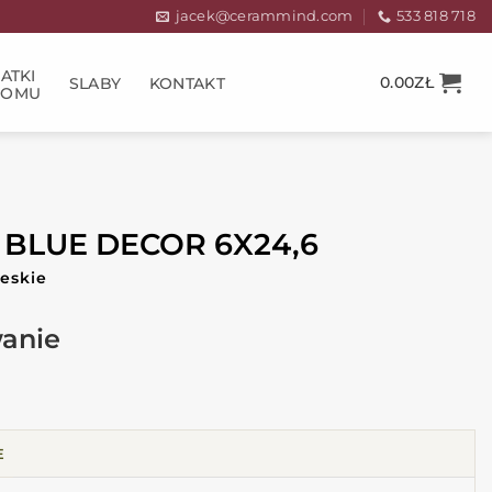
jacek@cerammind.com
533 818 718
ATKI
0.00
ZŁ
SLABY
KONTAKT
DOMU
 BLUE DECOR 6X24,6
ieskie
E