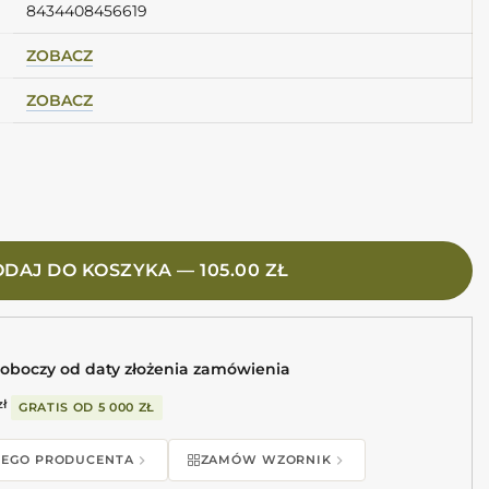
8434408456619
ZOBACZ
ZOBACZ
COR 6X24,6 Kafelki dekoracyjne niebieskie
DAJ DO KOSZYKA — 105.00 ZŁ
roboczy od daty złożenia zamówienia
zł
GRATIS OD
5 000 ZŁ
 TEGO PRODUCENTA
ZAMÓW WZORNIK