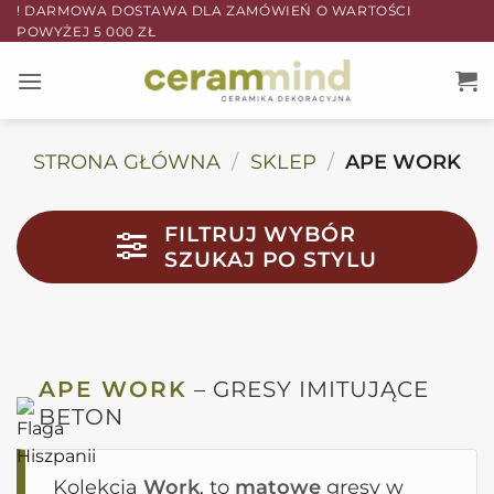
Przewiń
! DARMOWA DOSTAWA DLA ZAMÓWIEŃ O WARTOŚCI
POWYŻEJ 5 000 ZŁ
do
zawartości
STRONA GŁÓWNA
/
SKLEP
/
APE WORK
FILTRUJ WYBÓR
SZUKAJ PO STYLU
APE WORK
– GRESY IMITUJĄCE
BETON
Kolekcja
Work
, to
matowe
gresy w