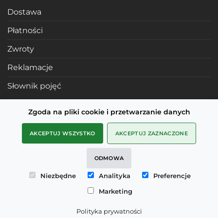
Dostawa
Płatności
Zwroty
Reklamacje
Słownik pojęć
Zgoda na pliki cookie i przetwarzanie danych
POLECANE STRONY
AKCEPTUJ WSZYSTKO
AKCEPTUJ ZAZNACZONE
Profile mosiężne
ODMOWA
SMD Metals Rzeszów
Niezbędne
Analityka
Preferencje
mDesignStudio
Marketing
Copyright 2026 ©
Cerammind
Polityka prywatności