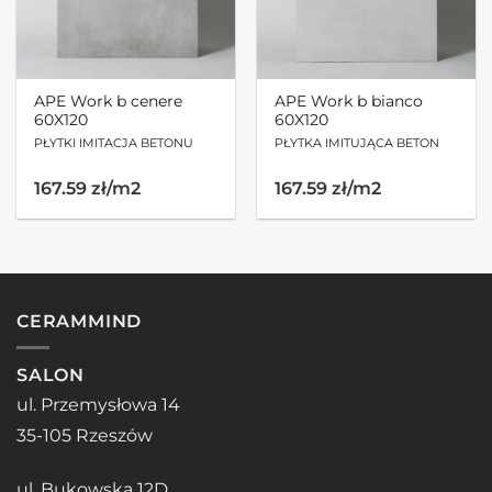
APE Work b cenere
APE Work b bianco
60X120
60X120
PŁYTKI IMITACJA BETONU
PŁYTKA IMITUJĄCA BETON
167.59 zł/m2
167.59 zł/m2
CERAMMIND
SALON
ul. Przemysłowa 14
35-105 Rzeszów
ul. Bukowska 12D