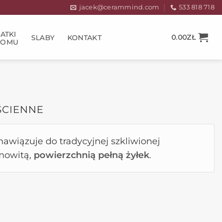
jacek@cerammind.com
533 818 718
ATKI
0.00
ZŁ
SLABY
KONTAKT
DOMU
ŚCIENNE
 nawiązuje do tradycyjnej szkliwionej
mowitą,
powierzchnią pełną żyłek
.