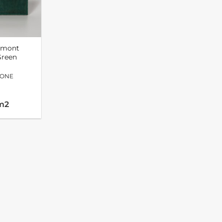
rmont
Green
LONE
/m2