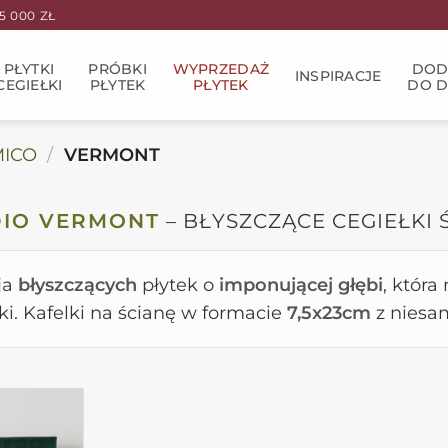
 000 ZŁ
PŁYTKI
PRÓBKI
WYPRZEDAŻ
DOD
INSPIRACJE
CEGIEŁKI
PŁYTEK
PŁYTEK
DO 
MICO
/
VERMONT
DIO VERMONT
– BŁYSZCZĄCE CEGIEŁKI 
ja
błyszczących
płytek o
imponującej głębi
, która
ki. Kafelki na ścianę w formacie
7,5x23cm
z niesa