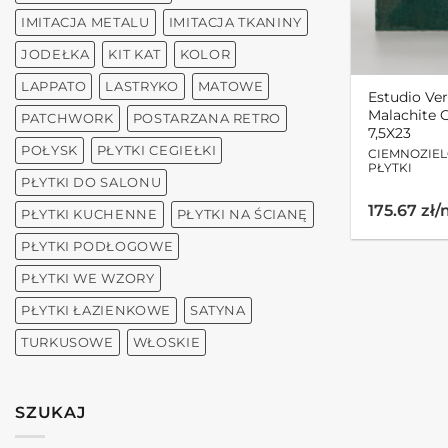
IMITACJA METALU
IMITACJA TKANINY
JODEŁKA
KIT KAT
KOLOR
LAPPATO
LASTRYKO
MATOWE
Estudio Ve
Malachite 
PATCHWORK
POSTARZANA RETRO
7,5X23
POŁYSK
PŁYTKI CEGIEŁKI
CIEMNOZIE
PŁYTKI
PŁYTKI DO SALONU
175.67 zł
PŁYTKI KUCHENNE
PŁYTKI NA ŚCIANĘ
PŁYTKI PODŁOGOWE
PŁYTKI WE WZORY
PŁYTKI ŁAZIENKOWE
SATYNA
TURKUSOWE
WŁOSKIE
SZUKAJ