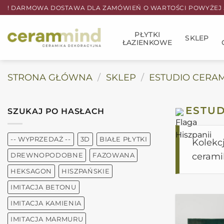
Przewiń
! DARMOWA DOSTAWA DLA ZAMÓWIEŃ O WARTOŚCI POWYŻEJ 5
do
zawartości
PŁYTKI
SKLEP
ŁAZIENKOWE
STRONA GŁÓWNA
/
SKLEP
/
ESTUDIO CERA
ESTU
SZUKAJ PO HASŁACH
-- WYPRZEDAŻ --
3D
BIAŁE PŁYTKI
Kolekc
cerami
DREWNOPODOBNE
FAZOWANA
HEKSAGON
HISZPAŃSKIE
IMITACJA BETONU
IMITACJA KAMIENIA
IMITACJA MARMURU