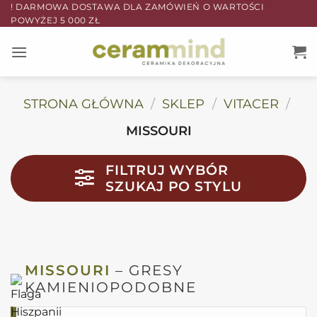
Przewiń
! DARMOWA DOSTAWA DLA ZAMÓWIEŃ O WARTOŚCI
POWYŻEJ 5 000 ZŁ
do
zawartości
STRONA GŁÓWNA
/
SKLEP
/
VITACER
/
MISSOURI
FILTRUJ WYBÓR
SZUKAJ PO STYLU
MISSOURI
– GRESY
KAMIENIOPODOBNE