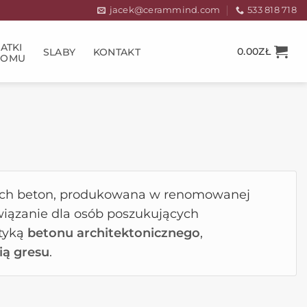
jacek@cerammind.com
533 818 718
ATKI
0.00
ZŁ
SLABY
KONTAKT
DOMU
cych beton, produkowana w renomowanej
związanie dla osób poszukujących
etyką
betonu architektonicznego
,
ią gresu
.