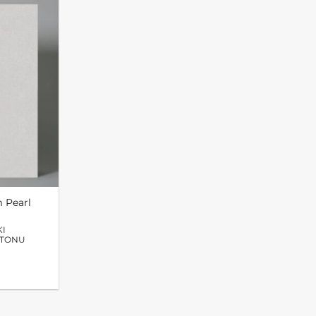
 Pearl
KI
ETONU