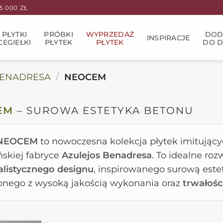
 000 ZŁ
PŁYTKI
PRÓBKI
WYPRZEDAŻ
DOD
INSPIRACJE
CEGIEŁKI
PŁYTEK
PŁYTEK
DO 
BENADRESA
/
NEOCEM
EM
– SUROWA ESTETYKA BETONU
NEOCEM
to nowoczesna kolekcja płytek imitują
ńskiej fabryce
Azulejos Benadresa
. To idealne ro
listycznego designu
, inspirowanego surową est
onego z wysoką jakością wykonania oraz
trwałośc