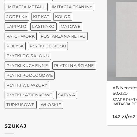
IMITACJA METALU
IMITACJA TKANINY
JODEŁKA
KIT KAT
KOLOR
LAPPATO
LASTRYKO
MATOWE
PATCHWORK
POSTARZANA RETRO
POŁYSK
PŁYTKI CEGIEŁKI
PŁYTKI DO SALONU
PŁYTKI KUCHENNE
PŁYTKI NA ŚCIANĘ
PŁYTKI PODŁOGOWE
PŁYTKI WE WZORY
AB Neocem
60X120
PŁYTKI ŁAZIENKOWE
SATYNA
SZARE PŁYT
IMITACJA B
TURKUSOWE
WŁOSKIE
142 zł/m2
SZUKAJ