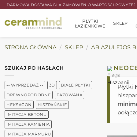
Przewiń
! DARMOWA DOSTAWA DLA ZAMÓWIEŃ O WARTOŚCI POWYŻEJ 5
do
zawartości
PŁYTKI
SKLEP
ŁAZIENKOWE
STRONA GŁÓWNA
/
SKLEP
/
AB AZULEJOS 
NEOC
SZUKAJ PO HASŁACH
-- WYPRZEDAŻ --
3D
BIAŁE PŁYTKI
Płytki
hiszpa
DREWNOPODOBNE
FAZOWANA
minima
HEKSAGON
HISZPAŃSKIE
połącz
IMITACJA BETONU
IMITACJA KAMIENIA
IMITACJA MARMURU