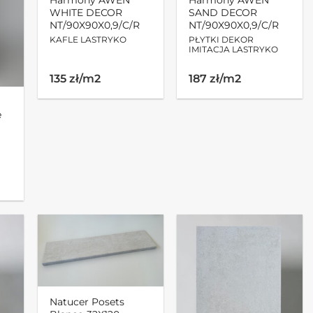
WHITE DECOR
SAND DECOR
NT/90X90X0,9/C/R
NT/90X90X0,9/C/R
KAFLE LASTRYKO
PŁYTKI DEKOR
IMITACJA LASTRYKO
Pierwotna
Aktualna
135 zł/m2
187 zł/m2
cena
cena
wynosiła:
wynosi:
302.94zł.
218.70zł.
e
Natucer Posets