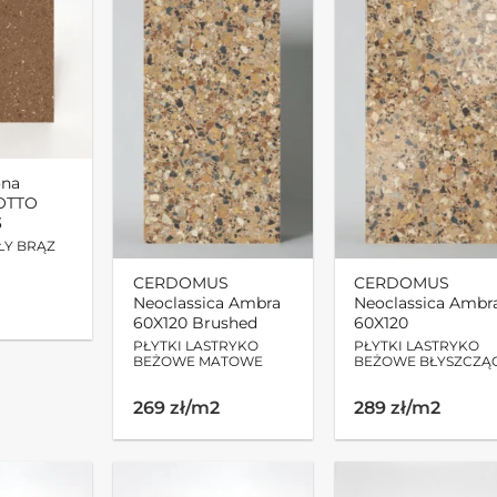
ona
COTTO
3
ŁY BRĄZ
CERDOMUS
CERDOMUS
Neoclassica Ambra
Neoclassica Ambr
60X120 Brushed
60X120
PŁYTKI LASTRYKO
PŁYTKI LASTRYKO
BEŻOWE MATOWE
BEŻOWE BŁYSZCZĄ
269 zł/m2
289 zł/m2