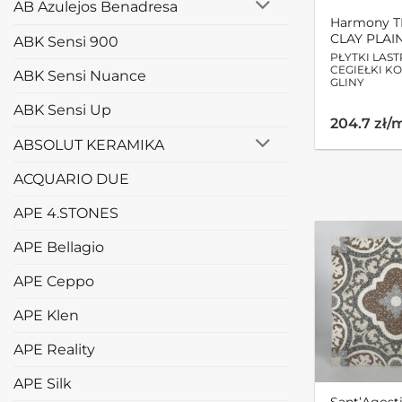
AB Azulejos Benadresa
Harmony 
CLAY PLAI
ABK Sensi 900
PŁYTKI LAS
CEGIEŁKI K
ABK Sensi Nuance
GLINY
ABK Sensi Up
204.7 zł/
ABSOLUT KERAMIKA
ACQUARIO DUE
APE 4.STONES
APE Bellagio
APE Ceppo
APE Klen
APE Reality
APE Silk
Sant’Agost