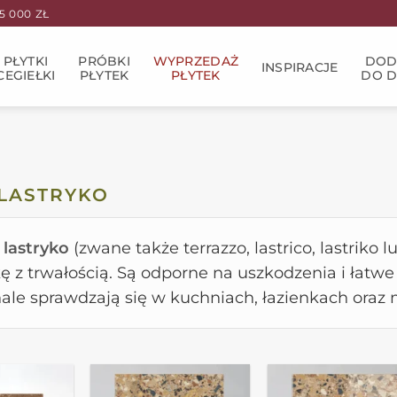
 000 ZŁ
PŁYTKI
PRÓBKI
WYPRZEDAŻ
DOD
INSPIRACJE
CEGIEŁKI
PŁYTEK
PŁYTEK
DO 
 LASTRYKO
 lastryko
(zwane także terrazzo, lastrico, lastrik
kę z trwałością. Są odporne na uszkodzenia i łatw
ale sprawdzają się w kuchniach, łazienkach oraz