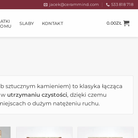
jacek@cerammind.com
533 818 718
ATKI
0.00
ZŁ
SLABY
KONTAKT
DOMU
o lub sztucznym kamieniem) to klasyka łącząca
e w
utrzymaniu czystości
, dzięki czemu
 miejscach o dużym natężeniu ruchu.