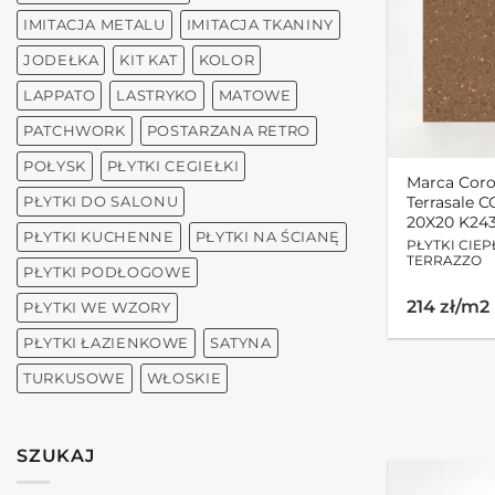
IMITACJA METALU
IMITACJA TKANINY
JODEŁKA
KIT KAT
KOLOR
LAPPATO
LASTRYKO
MATOWE
PATCHWORK
POSTARZANA RETRO
POŁYSK
PŁYTKI CEGIEŁKI
Marca Cor
Terrasale 
PŁYTKI DO SALONU
20X20 K24
PŁYTKI KUCHENNE
PŁYTKI NA ŚCIANĘ
PŁYTKI CIEP
TERRAZZO
PŁYTKI PODŁOGOWE
214 zł/m2
PŁYTKI WE WZORY
PŁYTKI ŁAZIENKOWE
SATYNA
TURKUSOWE
WŁOSKIE
SZUKAJ