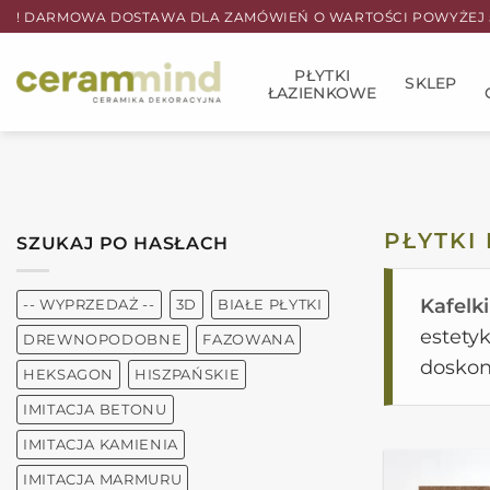
Przewiń
! DARMOWA DOSTAWA DLA ZAMÓWIEŃ O WARTOŚCI POWYŻEJ 5
do
zawartości
PŁYTKI
SKLEP
ŁAZIENKOWE
PŁYTKI
SZUKAJ PO HASŁACH
Kafelki
-- WYPRZEDAŻ --
3D
BIAŁE PŁYTKI
estety
DREWNOPODOBNE
FAZOWANA
doskon
HEKSAGON
HISZPAŃSKIE
IMITACJA BETONU
IMITACJA KAMIENIA
IMITACJA MARMURU