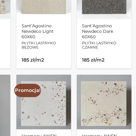
Sant’Agostino
Sant’Agostino
Newdeco Light
Newdeco Dark
6
60X60
60X60
PŁYTKI LASTRYKO
PŁYTKI LASTRYKO
BEŻOWE
CZARNE
185 zł/m2
185 zł/m2
Promocja!
Harmony AWEN
Harmony AWEN