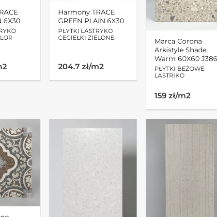
TRACE
Harmony TRACE
N 6X30
GREEN PLAIN 6X30
TRYKO
PŁYTKI LASTRYKO
OLOR
CEGIEŁKI ZIELONE
Marca Corona
Arkistyle Shade
Warm 60X60 J38
m2
204.7 zł/m2
PŁYTKI BEŻOWE
LASTRIKO
159 zł/m2
ino