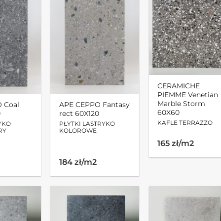
CERAMICHE
PIEMME Venetian
Marble Storm
 Coal
APE CEPPO Fantasy
60X60
0
rect 60X120
KAFLE TERRAZZO
YKO
PŁYTKI LASTRYKO
RY
KOLOROWE
165 zł/m2
184 zł/m2