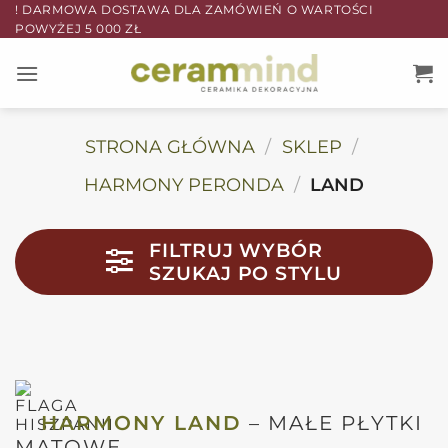
Przewiń
! DARMOWA DOSTAWA DLA ZAMÓWIEŃ O WARTOŚCI
POWYŻEJ 5 000 ZŁ
do
zawartości
STRONA GŁÓWNA
/
SKLEP
/
HARMONY PERONDA
/
LAND
FILTRUJ WYBÓR
SZUKAJ PO STYLU
HARMONY LAND
– MAŁE PŁYTKI
MATOWE