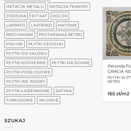
IMITACJA METALU
IMITACJA TKANINY
JODEŁKA
KIT KAT
KOLOR
LAPPATO
LASTRYKO
MATOWE
PATCHWORK
POSTARZANA RETRO
POŁYSK
PŁYTKI CEGIEŁKI
PŁYTKI DO SALONU
PŁYTKI KUCHENNE
PŁYTKI NA ŚCIANĘ
Peronda F
GRACIA 45
PŁYTKI PODŁOGOWE
PŁYTKI W S
PŁYTKI WE WZORY
RETRO
PŁYTKI ŁAZIENKOWE
SATYNA
165 zł/m2
TURKUSOWE
WŁOSKIE
SZUKAJ