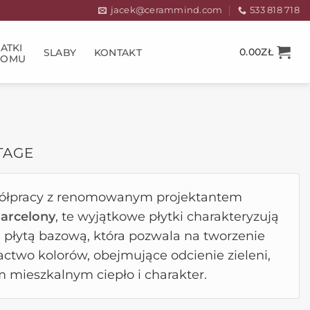
jacek@cerammind.com
533 818 718
ATKI
0.00
ZŁ
SLABY
KONTAKT
DOMU
TAGE
półpracy z renomowanym projektantem
arcelony
, te wyjątkowe płytki charakteryzują
płytą bazową, która pozwala na tworzenie
ctwo kolorów, obejmujące odcienie zieleni,
 mieszkalnym ciepło i charakter.