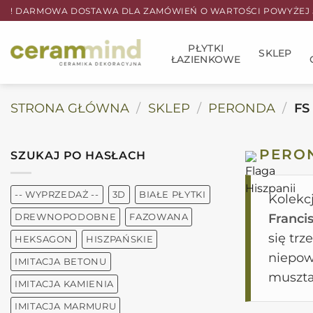
Przewiń
! DARMOWA DOSTAWA DLA ZAMÓWIEŃ O WARTOŚCI POWYŻEJ 5
do
zawartości
PŁYTKI
SKLEP
ŁAZIENKOWE
STRONA GŁÓWNA
/
SKLEP
/
PERONDA
/
FS
PERO
SZUKAJ PO HASŁACH
-- WYPRZEDAŻ --
3D
BIAŁE PŁYTKI
Kolekc
Franci
DREWNOPODOBNE
FAZOWANA
się tr
HEKSAGON
HISZPAŃSKIE
niepow
IMITACJA BETONU
muszta
IMITACJA KAMIENIA
IMITACJA MARMURU