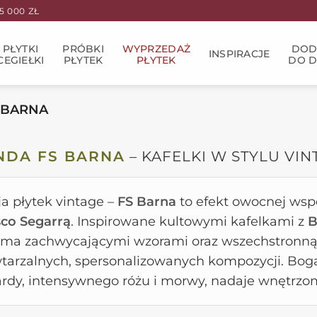
 000 ZŁ
PŁYTKI
PRÓBKI
WYPRZEDAŻ
DOD
INSPIRACJE
CEGIEŁKI
PŁYTEK
PŁYTEK
DO 
 BARNA
NDA FS BARNA
– KAFELKI W STYLU VIN
ja płytek vintage –
FS Barna
to efekt owocnej ws
sco Segarrą
. Inspirowane kultowymi kafelkami z
B
zema zachwycającymi wzorami oraz wszechstronną 
tarzalnych, spersonalizowanych kompozycji. Boga
rdy, intensywnego różu i morwy, nadaje wnętrzom