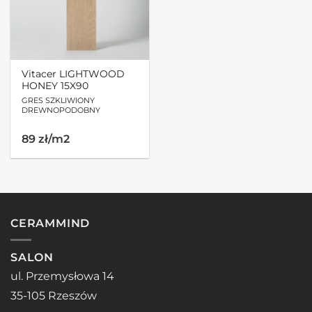
Vitacer LIGHTWOOD
HONEY 15X90
GRES SZKLIWIONY
DREWNOPODOBNY
Pierwotna
Aktualna
89 zł/m2
cena
cena
wynosiła:
wynosi:
135.42zł.
108.58zł.
CERAMMIND
SALON
ul. Przemysłowa 14
35-105 Rzeszów