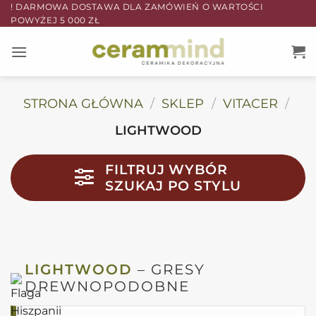
Przewiń
! DARMOWA DOSTAWA DLA ZAMÓWIEŃ O WARTOŚCI
POWYŻEJ 5 000 ZŁ
do
zawartości
STRONA GŁÓWNA
/
SKLEP
/
VITACER
/
LIGHTWOOD
FILTRUJ WYBÓR
SZUKAJ PO STYLU
LIGHTWOOD
– GRESY
DREWNOPODOBNE