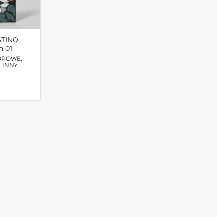
STINO
n 01
OROWE,
LINNY