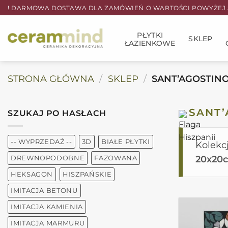
Przewiń
! DARMOWA DOSTAWA DLA ZAMÓWIEŃ O WARTOŚCI POWYŻEJ 5
do
zawartości
PŁYTKI
SKLEP
ŁAZIENKOWE
STRONA GŁÓWNA
/
SKLEP
/
SANT’AGOSTIN
SANT’
SZUKAJ PO HASŁACH
-- WYPRZEDAŻ --
3D
BIAŁE PŁYTKI
Kolekc
20x20
DREWNOPODOBNE
FAZOWANA
HEKSAGON
HISZPAŃSKIE
IMITACJA BETONU
IMITACJA KAMIENIA
IMITACJA MARMURU