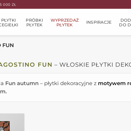
 000 ZŁ
PŁYTKI
PRÓBKI
WYPRZEDAŻ
DOD
INSPIRACJE
CEGIEŁKI
PŁYTEK
PŁYTEK
DO 
O FUN
AGOSTINO FUN
– WŁOSKIE PŁYTKI DE
ja
Fun autumn
– płytki dekoracyjne z
motywem ro
cm.