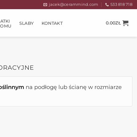
jacek@cerammind.com
533 818 718
ATKI
0.00
ZŁ
SLABY
KONTAKT
DOMU
KORACYJNE
ślinnym
na podłogę lub ścianę w rozmiarze