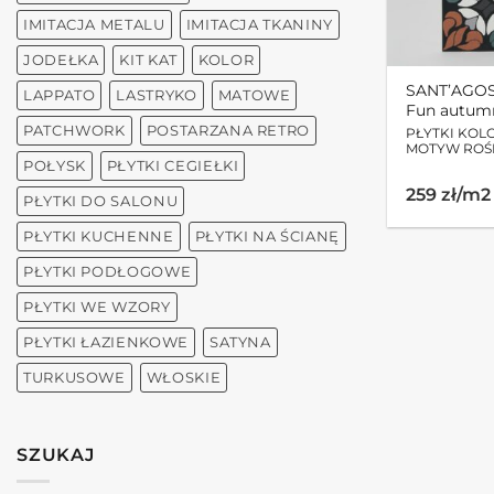
IMITACJA METALU
IMITACJA TKANINY
JODEŁKA
KIT KAT
KOLOR
SANT’AGO
LAPPATO
LASTRYKO
MATOWE
Fun autum
PATCHWORK
POSTARZANA RETRO
PŁYTKI KOL
MOTYW ROŚ
POŁYSK
PŁYTKI CEGIEŁKI
259 zł/m2
PŁYTKI DO SALONU
PŁYTKI KUCHENNE
PŁYTKI NA ŚCIANĘ
PŁYTKI PODŁOGOWE
PŁYTKI WE WZORY
PŁYTKI ŁAZIENKOWE
SATYNA
TURKUSOWE
WŁOSKIE
SZUKAJ