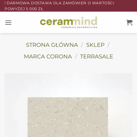
Przewiń
! DARMOWA DOSTAWA DLA ZAMÓWIEŃ O WARTOŚCI
POWYŻEJ 5 000 ZŁ
do
zawartości
STRONA GŁÓWNA
/
SKLEP
/
MARCA CORONA
/
TERRASALE