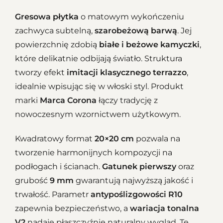
Gresowa płytka
o matowym wykończeniu
zachwyca subtelną,
szarobeżową barwą
. Jej
powierzchnię zdobią
białe i beżowe kamyczki
,
które delikatnie odbijają światło. Struktura
tworzy efekt
imitacji klasycznego terrazzo
,
idealnie wpisując się w włoski styl. Produkt
marki
Marca Corona
łączy tradycję z
nowoczesnym wzornictwem użytkowym.
Kwadratowy format
20×20 cm
pozwala na
tworzenie harmonijnych kompozycji na
podłogach i ścianach.
Gatunek pierwszy
oraz
grubość
9 mm
gwarantują najwyższą jakość i
trwałość. Parametr
antypoślizgowości R10
zapewnia bezpieczeństwo, a
wariacja tonalna
V2
nadaje płaszczyźnie naturalny wygląd. Te