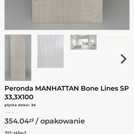
Peronda MANHATTAN Bone Lines SP
33,3X100
płytka dekor 3d
354.04
zł
212 zł/m2