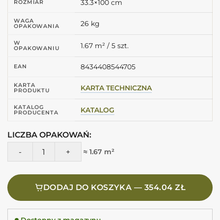
33.3×100 cm
ROZMIAR
WAGA
26 kg
OPAKOWANIA
W
1.67 m² / 5 szt.
OPAKOWANIU
8434408544705
EAN
KARTA
KARTA TECHNICZNA
PRODUKTU
KATALOG
KATALOG
PRODUCENTA
LICZBA OPAKOWAŃ:
ilość Peronda MANHATTAN Bone Lines SP 33,3X100 Płytka d
≈ 1.67 m²
DODAJ DO KOSZYKA — 354.04 ZŁ
Dostępny z magazynu