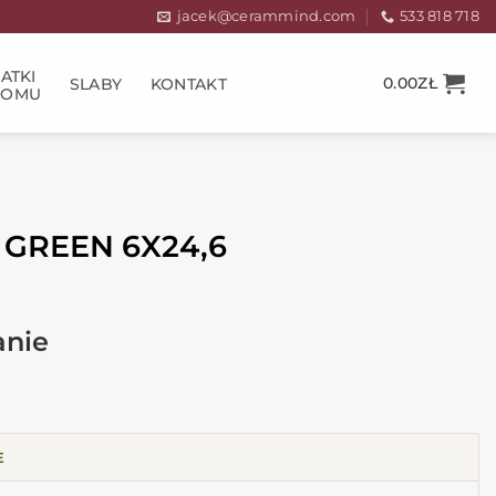
jacek@cerammind.com
533 818 718
ATKI
0.00
ZŁ
SLABY
KONTAKT
DOMU
 GREEN 6X24,6
E