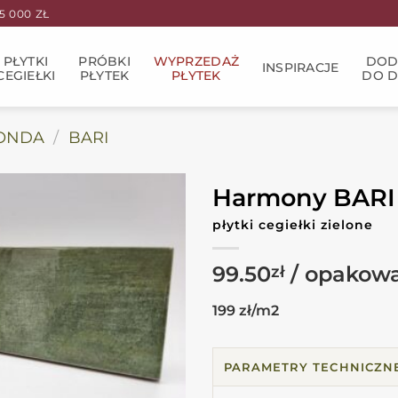
 000 ZŁ
PŁYTKI
PRÓBKI
WYPRZEDAŻ
DOD
INSPIRACJE
CEGIEŁKI
PŁYTEK
PŁYTEK
DO 
ONDA
/
BARI
Harmony BARI
płytki cegiełki zielone
99.50
zł
199 zł/m2
PARAMETRY TECHNICZN