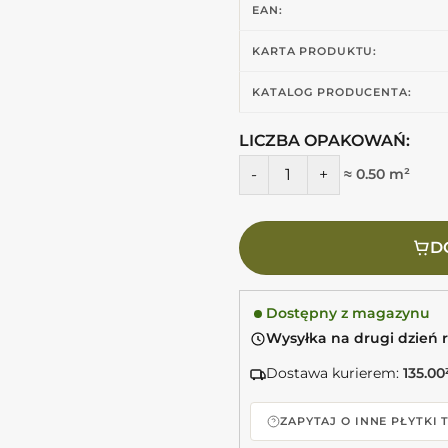
EAN:
KARTA PRODUKTU:
KATALOG PRODUCENTA:
LICZBA OPAKOWAŃ:
ilość Harmony BARI GREEN 6X2
≈ 0.50 m²
D
Dostępny z magazynu
Wysyłka na drugi dzień 
Dostawa kurierem:
135.00
ZAPYTAJ O INNE PŁYTKI