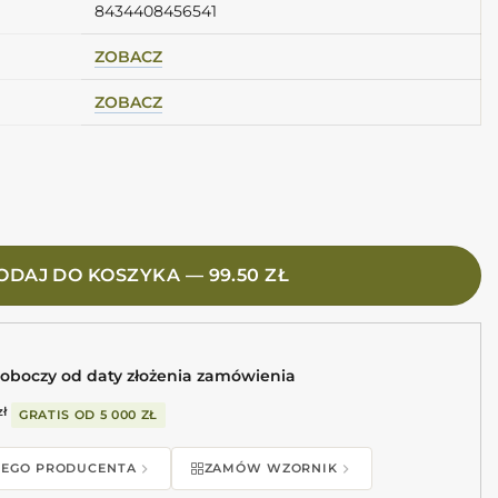
8434408456541
ZOBACZ
ZOBACZ
4,6 Płytki cegiełki zielone
ODAJ DO KOSZYKA — 99.50 ZŁ
roboczy od daty złożenia zamówienia
zł
GRATIS OD
5 000 ZŁ
 TEGO PRODUCENTA
ZAMÓW WZORNIK