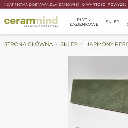
Przewiń
! DARMOWA DOSTAWA DLA ZAMÓWIEŃ O WARTOŚCI POWYŻEJ 5
do
zawartości
PŁYTKI
SKLEP
ŁAZIENKOWE
STRONA GŁÓWNA
/
SKLEP
/
HARMONY PER