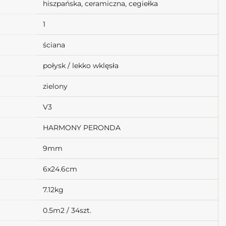
hiszpańska, ceramiczna, cegiełka
1
ściana
połysk / lekko wklęsła
zielony
V3
HARMONY PERONDA
9mm
6x24.6cm
7.12kg
0.5m2 / 34szt.