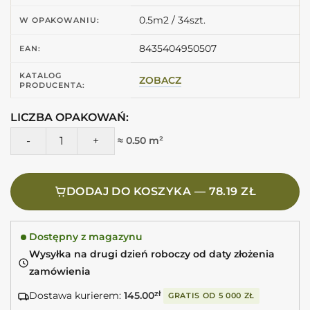
0.5m2 / 34szt.
W OPAKOWANIU:
8435404950507
EAN:
KATALOG
ZOBACZ
PRODUCENTA:
LICZBA OPAKOWAŃ:
ilość EQUIPE Argile Siena 6X24,6 Beżowe płytki matowe
≈ 0.50 m²
DODAJ DO KOSZYKA — 78.19 ZŁ
Dostępny z magazynu
Wysyłka na drugi dzień roboczy od daty złożenia
zamówienia
Dostawa kurierem:
145.00
zł
GRATIS OD
5 000 ZŁ