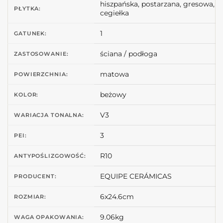
hiszpańska, postarzana, gresowa,
PŁYTKA:
cegiełka
1
GATUNEK:
ściana / podłoga
ZASTOSOWANIE:
matowa
POWIERZCHNIA:
beżowy
KOLOR:
V3
WARIACJA TONALNA:
3
PEI:
R10
ANTYPOŚLIZGOWOŚĆ:
EQUIPE CERÁMICAS
PRODUCENT:
6x24.6cm
ROZMIAR:
9.06kg
WAGA OPAKOWANIA: