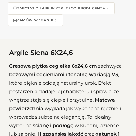
ZAPYTAJ O INNE PŁYTKI TEGO PRODUCENTA
ZAMÓW WZORNIK
Argile Siena 6X24,6
Gresowa płytka cegiełka 6x24,6 cm
zachwyca
beżowymi odcieniami
i
tonalną wariacją V3
,
które pięknie oddają naturalny urok. Efekt
postarzenia dodaje jej charakteru i sprawia, że
wnętrze staje się ciepłe i przytulne.
Matowa
powierzchnia
wygląda jak wykonana ręcznie i
wprowadza subtelną elegancję. To idealny
wybór na
ścianę i podłogę
w kuchni, łazience
lub salonie.
Hiszpańska jakość
oraz
gatunek 1