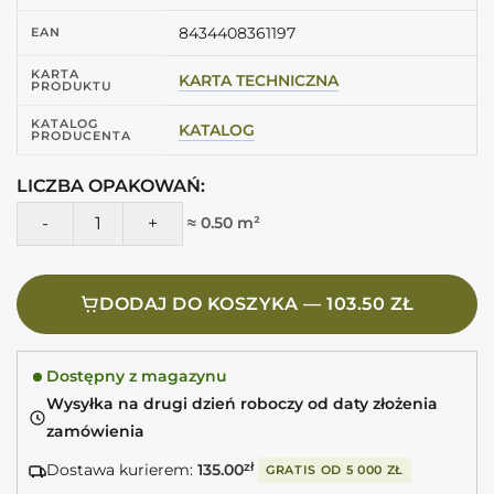
8434408361197
EAN
KARTA
KARTA TECHNICZNA
PRODUKTU
KATALOG
KATALOG
PRODUCENTA
LICZBA OPAKOWAŃ:
ilość Harmony SAHN SAND 6,5X20 Płytki cegiełki beżowe m
≈ 0.50 m²
DODAJ DO KOSZYKA — 103.50 ZŁ
Dostępny z magazynu
Wysyłka na drugi dzień roboczy od daty złożenia
zamówienia
Dostawa kurierem:
135.00
zł
GRATIS OD
5 000 ZŁ