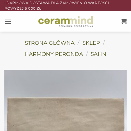
Przewiń
! DARMOWA DOSTAWA DLA ZAMÓWIEŃ O WARTOŚCI
POWYŻEJ 5 000 ZŁ
do
zawartości
STRONA GŁÓWNA
/
SKLEP
/
HARMONY PERONDA
/
SAHN