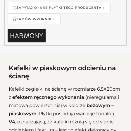
ZAPYTAJ O INNE PŁYTKI TEGO PRODUCENTA
ZAMÓW WZORNIK
Kafelki w piaskowym odcieniu na
ścianę
Kafelki cegiełki na ścianę w rozmiarze 6,5X20cm
z
efektem ręcznego wykonania
(nieregularna i
matowa powierzchnia) w kolorze
beżowym –
piaskowym
. Płytki posiadają wariację tonalną
V4
, oznaczającą, że kafelki różnią się od siebie
odcieniem i fakturą – jest to efekt dekoracyjny,