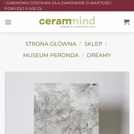
Przewiń
! DARMOWA DOSTAWA DLA ZAMÓWIEŃ O WARTOŚCI
POWYŻEJ 5 000 ZŁ
do
zawartości
STRONA GŁÓWNA
/
SKLEP
/
MUSEUM PERONDA
/
DREAMY