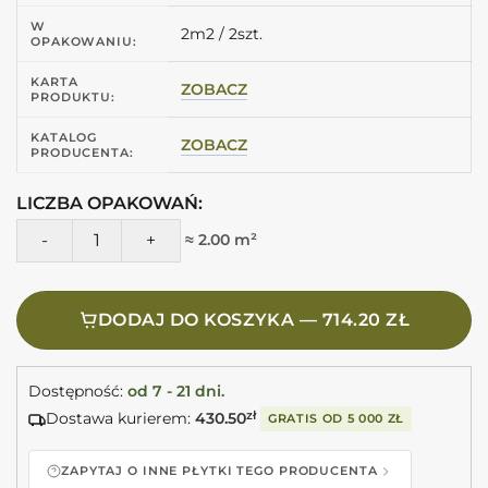
W
2m2 / 2szt.
OPAKOWANIU:
KARTA
ZOBACZ
PRODUKTU:
KATALOG
ZOBACZ
PRODUCENTA:
LICZBA OPAKOWAŃ:
ilość Peronda Museum DREAMY ROAD SP/100X100/R gres s
≈ 2.00 m²
DODAJ DO KOSZYKA — 714.20 ZŁ
Dostępność:
od 7 - 21 dni.
Dostawa kurierem:
430.50
zł
GRATIS OD
5 000 ZŁ
ZAPYTAJ O INNE PŁYTKI TEGO PRODUCENTA