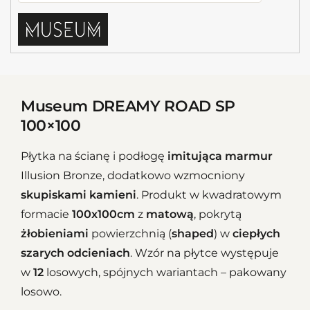
Museum DREAMY ROAD SP
100×100
Płytka na ścianę i podłogę
imitująca marmur
Illusion Bronze, dodatkowo wzmocniony
skupiskami kamieni
. Produkt w kwadratowym
formacie
100x100cm
z
matową
, pokrytą
żłobieniami
powierzchnią (
shaped
) w
ciepłych
szarych odcieniach
. Wzór na płytce występuje
w
12
losowych, spójnych wariantach – pakowany
losowo.