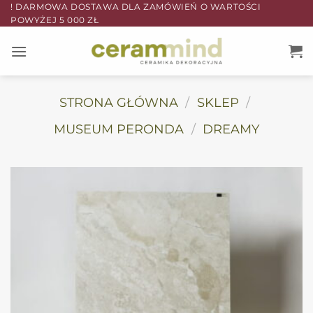
Przewiń
! DARMOWA DOSTAWA DLA ZAMÓWIEŃ O WARTOŚCI
POWYŻEJ 5 000 ZŁ
do
zawartości
STRONA GŁÓWNA
/
SKLEP
/
MUSEUM PERONDA
/
DREAMY