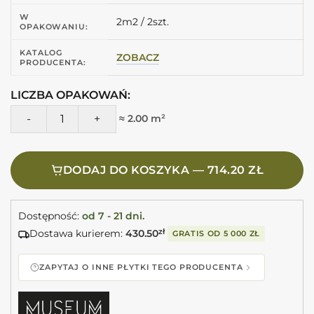
W
2m2 / 2szt.
OPAKOWANIU:
KATALOG
ZOBACZ
PRODUCENTA:
LICZBA OPAKOWAŃ:
ilość Peronda Museum DREAMY DESERT SP/100X100/R duże
≈ 2.00 m²
DODAJ DO KOSZYKA — 714.20 ZŁ
Dostępność:
od 7 - 21 dni.
Dostawa kurierem:
430.50
zł
GRATIS OD
5 000 ZŁ
ZAPYTAJ O INNE PŁYTKI TEGO PRODUCENTA