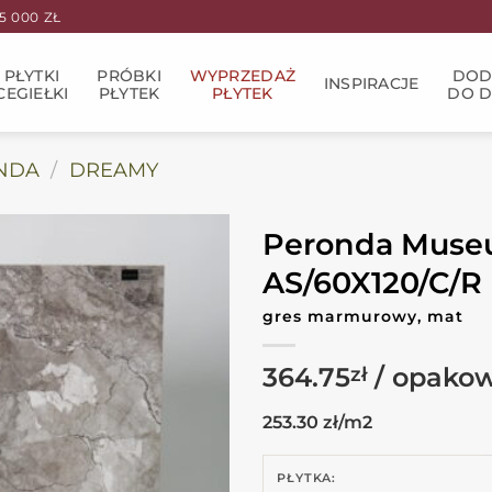
 000 ZŁ
PŁYTKI
PRÓBKI
WYPRZEDAŻ
DOD
INSPIRACJE
CEGIEŁKI
PŁYTEK
PŁYTEK
DO 
NDA
/
DREAMY
Peronda Mus
AS/60X120/C/R
gres marmurowy, mat
364.75
zł
253.30 zł/m2
PŁYTKA: