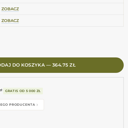
ZOBACZ
ZOBACZ
AMY ROAD AS/60X120/C/R gres marmurowy, mat
DAJ DO KOSZYKA — 364.75 ZŁ
zł
GRATIS OD
5 000 ZŁ
 TEGO PRODUCENTA