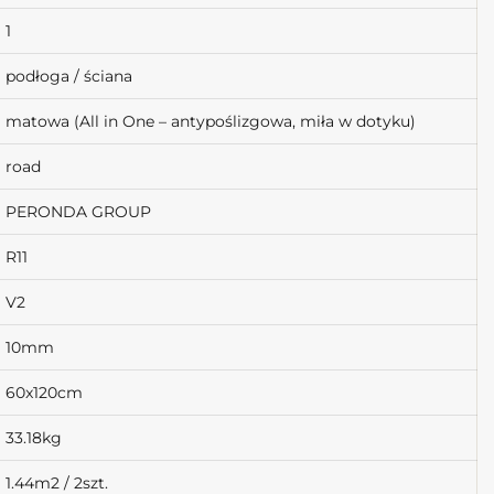
1
podłoga / ściana
matowa (All in One – antypoślizgowa, miła w dotyku)
road
PERONDA GROUP
R11
V2
10mm
60x120cm
33.18kg
1.44m2 / 2szt.