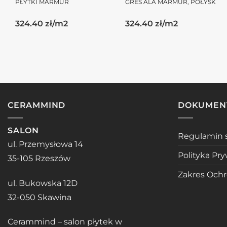
PŁYTKI MARMUR
GRES ALA MARMUR, POŁYSK
324.40 zł/m2
324.40 zł/m2
CERAMMIND
DOKUMEN
SALON
Regulamin 
ul. Przemysłowa 14
Polityka Pr
35-105 Rzeszów
Zakres Och
ul. Bukowska 12D
32-050 Skawina
Cerammind – salon płytek w