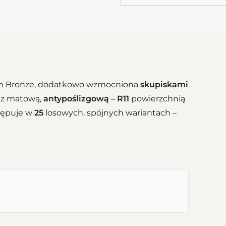
on Bronze, dodatkowo wzmocniona
skupiskami
z matową,
antypoślizgową – R11
powierzchnią
stępuje w
25
losowych, spójnych wariantach –