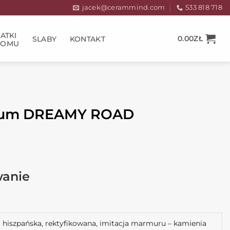
jacek@cerammind.com
533 818 718
ATKI
0.00
ZŁ
SLABY
KONTAKT
DOMU
eum DREAMY ROAD
hiszpańska, rektyfikowana, imitacja marmuru – kamienia