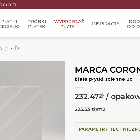
 000 ZŁ
PŁYTKI
PRÓBKI
WYPRZEDAŻ
DOD
INSPIRACJE
CEGIEŁKI
PŁYTEK
PŁYTEK
DO 
A
/
4D
MARCA CORONA
białe płytki ścienne 3d
232.47
zł
223.53 zł/m2
PARAMETRY TECHNICZN