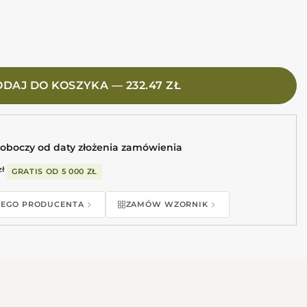
onal white 20X20 Białe płytki ścienne 3d
DAJ DO KOSZYKA — 232.47 ZŁ
roboczy od daty złożenia zamówienia
zł
GRATIS OD
5 000 ZŁ
 TEGO PRODUCENTA
ZAMÓW WZORNIK