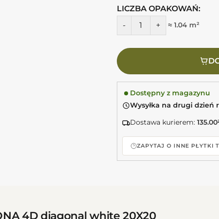
LICZBA OPAKOWAŃ:
ilość MARCA CORONA 4D diag
≈ 1.04 m²
DO
Dostępny z magazynu
Wysyłka na drugi dzień 
Dostawa kurierem:
135.00
ZAPYTAJ O INNE PŁYTKI
ONA 4D diagonal white 20X20