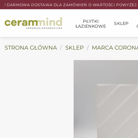
Przewiń
! DARMOWA DOSTAWA DLA ZAMÓWIEŃ O WARTOŚCI POWYŻEJ 5
do
zawartości
PŁYTKI
SKLEP
ŁAZIENKOWE
STRONA GŁÓWNA
/
SKLEP
/
MARCA CORON