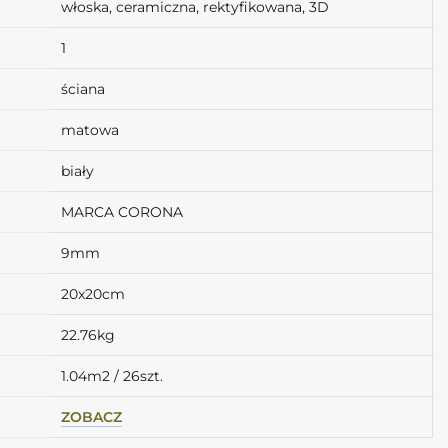
włoska, ceramiczna, rektyfikowana, 3D
1
ściana
matowa
biały
MARCA CORONA
9mm
20x20cm
22.76kg
1.04m2 / 26szt.
ZOBACZ