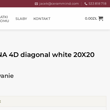
jacek@cerammind.com
533 818 718
ATKI
0.00
ZŁ
SLABY
KONTAKT
DOMU
 4D diagonal white 20X20
E