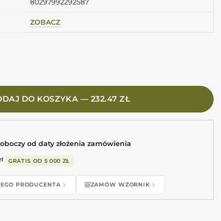
80297992292587
ZOBACZ
onal deep blue 20X20 Płytki do łazienki 3d
DAJ DO KOSZYKA — 232.47 ZŁ
roboczy od daty złożenia zamówienia
zł
GRATIS OD
5 000 ZŁ
 TEGO PRODUCENTA
ZAMÓW WZORNIK