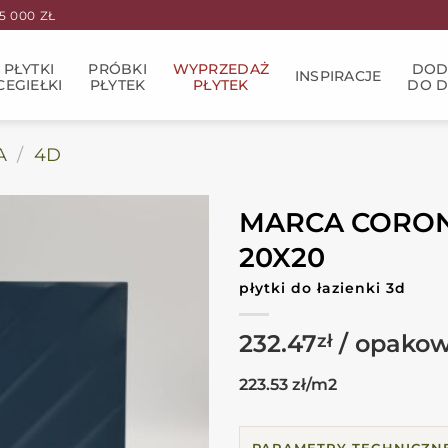
 000 ZŁ
PŁYTKI
PRÓBKI
WYPRZEDAŻ
DOD
INSPIRACJE
CEGIEŁKI
PŁYTEK
PŁYTEK
DO 
A
/
4D
MARCA CORONA
20X20
płytki do łazienki 3d
232.47
zł
223.53 zł/m2
PARAMETRY TECHNICZN