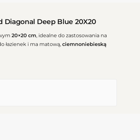
 4d Diagonal Deep Blue 20X20
towym
20×20 cm
, idealne do zastosowania na
 do łazienek i ma matową,
ciemnoniebieską