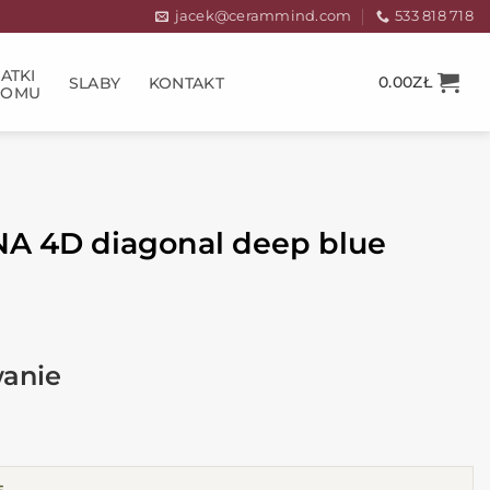
jacek@cerammind.com
533 818 718
ATKI
0.00
ZŁ
SLABY
KONTAKT
DOMU
 4D diagonal deep blue
E