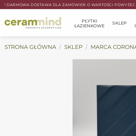
Przewiń
! DARMOWA DOSTAWA DLA ZAMÓWIEŃ O WARTOŚCI POWYŻEJ 5
do
zawartości
PŁYTKI
SKLEP
ŁAZIENKOWE
STRONA GŁÓWNA
/
SKLEP
/
MARCA CORON