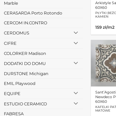
Arkistyle S
Marble
60X60
CERASARDA Porto Rotondo
PŁYTKI BEŻ
KAMIEŃ
CERCOM IN.CONTRO
159 zł/m2
CERDOMUS
CIFRE
COLORKER Madison
DODATKI DO DOMU
DURSTONE Michigan
EMIL Playwood
Sant’Agost
EQUIPE
Newdeco P
60X60
ESTUDIO CERAMICO
KAFELKI P
MATOWE
FABRESA