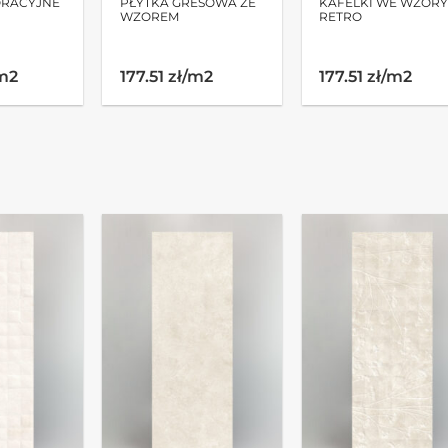
ORACYJNE
PŁYTKA GRESOWA ZE
KAFELKI WE WZOR
WZOREM
RETRO
/m2
177.51 zł/m2
177.51 zł/m2