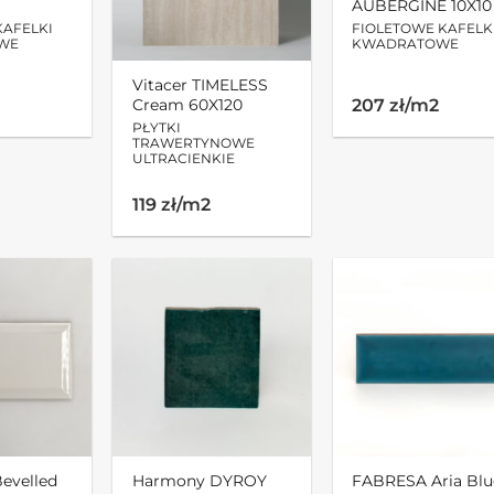
0
AUBERGINE 10X10
KAFELKI
FIOLETOWE KAFELK
WE
KWADRATOWE
Vitacer TIMELESS
Cream 60X120
207 zł/m2
PŁYTKI
TRAWERTYNOWE
ULTRACIENKIE
119 zł/m2
evelled
Harmony DYROY
FABRESA Aria Blu