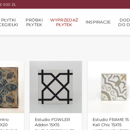
 000 ZŁ
PŁYTKI
PRÓBKI
WYPRZEDAŻ
DOD
INSPIRACJE
CEGIEŁKI
PŁYTEK
PŁYTEK
DO 
ntro
Estudio FOWLER
Estudio FRAME 15
0X20
Addon 15X15
Kali Chic 15X15