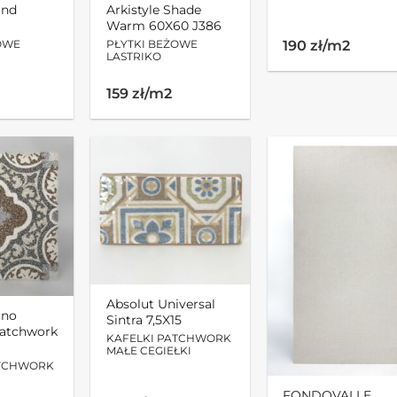
and
Arkistyle Shade
Warm 60X60 J386
190 zł/m2
OWE
PŁYTKI BEŻOWE
LASTRIKO
159 zł/m2
Absolut Universal
ino
Sintra 7,5X15
atchwork
KAFELKI PATCHWORK
MAŁE CEGIEŁKI
ATCHWORK
FONDOVALLE