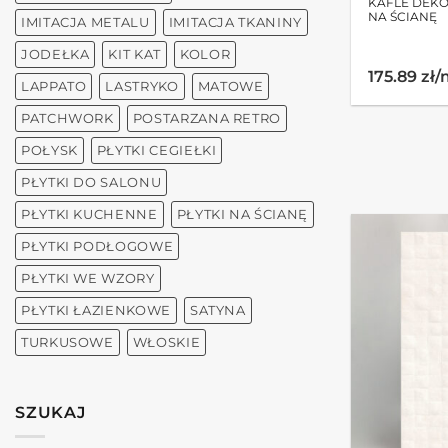
KAFLE DEK
NA ŚCIANĘ
IMITACJA METALU
IMITACJA TKANINY
JODEŁKA
KIT KAT
KOLOR
175.89 zł
LAPPATO
LASTRYKO
MATOWE
PATCHWORK
POSTARZANA RETRO
POŁYSK
PŁYTKI CEGIEŁKI
PŁYTKI DO SALONU
PŁYTKI KUCHENNE
PŁYTKI NA ŚCIANĘ
PŁYTKI PODŁOGOWE
PŁYTKI WE WZORY
PŁYTKI ŁAZIENKOWE
SATYNA
TURKUSOWE
WŁOSKIE
SZUKAJ