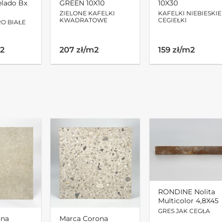
elado Bx
GREEN 10X10
10X30
ZIELONE KAFELKI
KAFELKI NIEBIESKIE
KWADRATOWE
CEGIEŁKI
RO BIAŁE
m2
207 zł/m2
159 zł/m2
RONDINE Nolita
Multicolor 4,8X45
GRES JAK CEGŁA
ona
Marca Corona