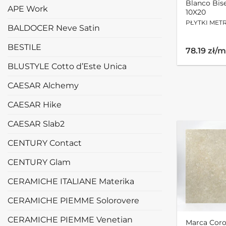
Blanco Bis
APE Work
10X20
PŁYTKI MET
BALDOCER Neve Satin
BESTILE
78.19 zł/
BLUSTYLE Cotto d’Este Unica
CAESAR Alchemy
CAESAR Hike
CAESAR Slab2
CENTURY Contact
CENTURY Glam
CERAMICHE ITALIANE Materika
CERAMICHE PIEMME Solorovere
CERAMICHE PIEMME Venetian
Marca Cor