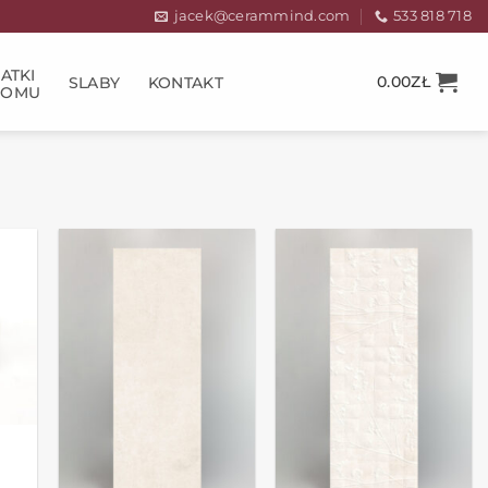
jacek@cerammind.com
533 818 718
ATKI
0.00
ZŁ
SLABY
KONTAKT
DOMU