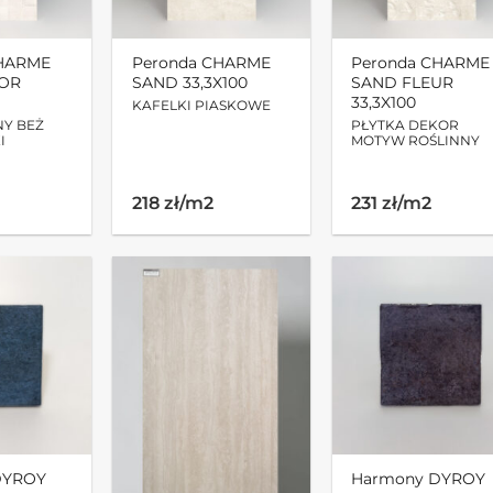
CHARME
Peronda CHARME
Peronda CHARME
OR
SAND 33,3X100
SAND FLEUR
33,3X100
KAFELKI PIASKOWE
NY BEŻ
PŁYTKA DEKOR
I
MOTYW ROŚLINNY
218 zł/m2
231 zł/m2
DYROY
Harmony DYROY