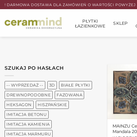
Przewiń
! DARMOWA DOSTAWA DLA ZAMÓWIEŃ O WARTOŚCI POWYŻEJ 5
do
zawartości
PŁYTKI
SKLEP
ŁAZIENKOWE
SZUKAJ PO HASŁACH
-- WYPRZEDAŻ --
3D
BIAŁE PŁYTKI
DREWNOPODOBNE
FAZOWANA
HEKSAGON
HISZPAŃSKIE
IMITACJA BETONU
IMITACJA KAMIENIA
MAINZU Ce
Mandala 2
IMITACJA MARMURU