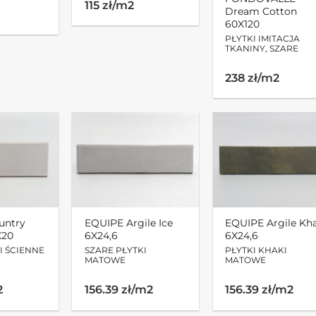
115 zł/m2
Dream Cotton
60X120
PŁYTKI IMITACJA
TKANINY, SZARE
238 zł/m2
untry
EQUIPE Argile Ice
EQUIPE Argile Kh
X20
6X24,6
6X24,6
I ŚCIENNE
SZARE PŁYTKI
PŁYTKI KHAKI
MATOWE
MATOWE
2
156.39 zł/m2
156.39 zł/m2