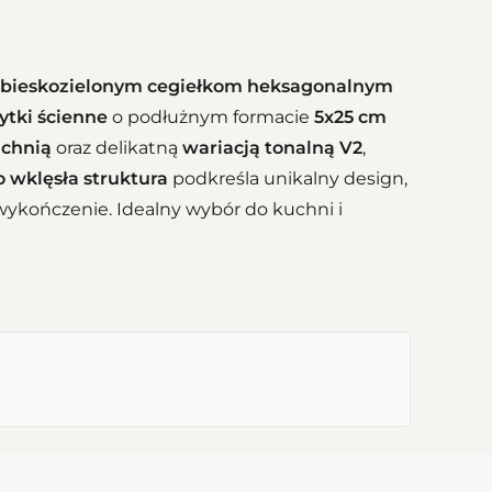
ebieskozielonym cegiełkom heksagonalnym
ytki ścienne
o podłużnym formacie
5x25 cm
zchnią
oraz delikatną
wariacją tonalną V2
,
 wklęsła struktura
podkreśla unikalny design,
wykończenie. Idealny wybór do kuchni i