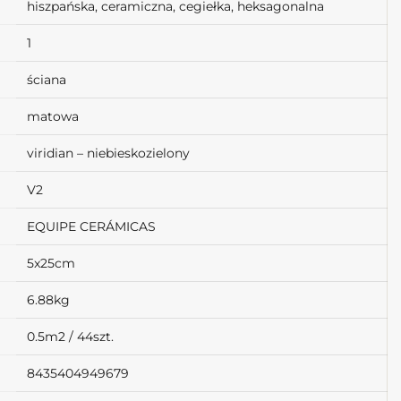
hiszpańska, ceramiczna, cegiełka, heksagonalna
1
ściana
matowa
viridian – niebieskozielony
V2
EQUIPE CERÁMICAS
5x25cm
6.88kg
0.5m2 / 44szt.
8435404949679