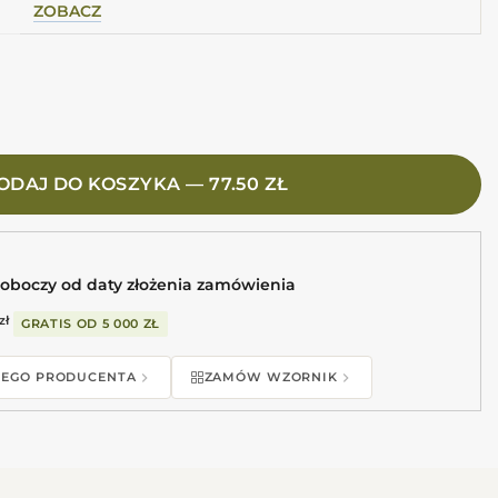
ZOBACZ
 5X25 Niebieskozielone cegiełki heksagon mat
ODAJ DO KOSZYKA — 77.50 ZŁ
roboczy od daty złożenia zamówienia
zł
GRATIS OD
5 000 ZŁ
 TEGO PRODUCENTA
ZAMÓW WZORNIK