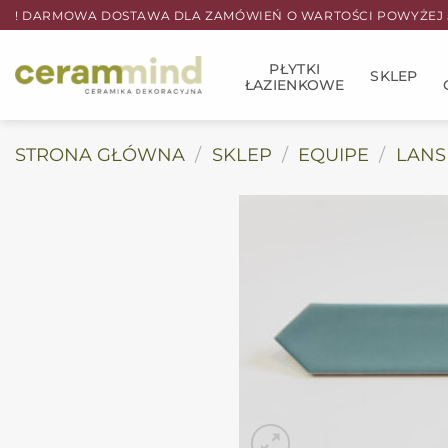
Przewiń
! DARMOWA DOSTAWA DLA ZAMÓWIEŃ O WARTOŚCI POWYŻEJ 5
do
zawartości
PŁYTKI
SKLEP
ŁAZIENKOWE
STRONA GŁÓWNA
/
SKLEP
/
EQUIPE
/
LANS