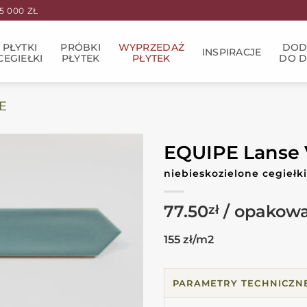
 000 ZŁ
PŁYTKI
PRÓBKI
WYPRZEDAŻ
DOD
INSPIRACJE
CEGIEŁKI
PŁYTEK
PŁYTEK
DO 
E
EQUIPE Lanse V
niebieskozielone cegieł
77.50
zł
155 zł/m2
PARAMETRY TECHNICZN