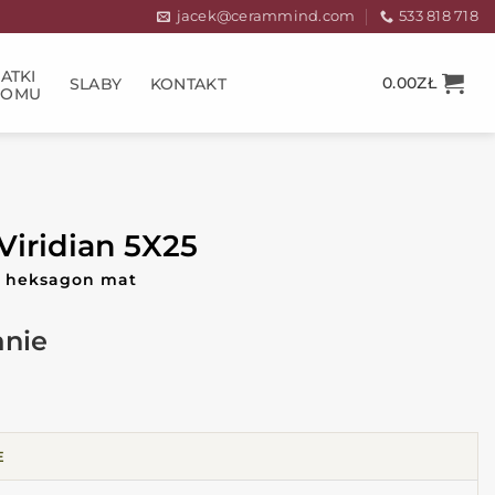
jacek@cerammind.com
533 818 718
ATKI
0.00
ZŁ
SLABY
KONTAKT
DOMU
iridian 5X25
ki heksagon mat
E