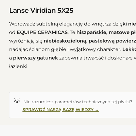
Lanse Viridian 5X25
Wprowadź subtelną elegancję do wnętrza dzięki
ni
od
EQUIPE CERÁMICAS
. Te
hiszpańskie, matowe pł
wyróżniają się
niebieskozieloną, pastelową powier
nadając ścianom głębię i wyjątkowy charakter.
Lekko
a
pierwszy gatunek
zapewnia trwałość i doskonałe 
łazienki
💡
Nie rozumiesz parametrów technicznych tej płytki?
SPRAWDŹ NASZĄ BAZĘ WIEDZY →