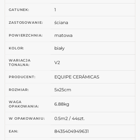
1
GATUNEK:
ściana
ZASTOSOWANIE:
matowa
POWIERZCHNIA:
biały
KOLOR:
WARIACJA
V2
TONALNA:
EQUIPE CERÁMICAS
PRODUCENT:
5x25cm
ROZMIAR:
WAGA
6.88kg
OPAKOWANIA:
0.5m2 / 44szt.
W OPAKOWANIU:
8435404949631
EAN: