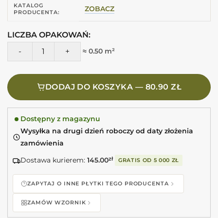
KATALOG
ZOBACZ
PRODUCENTA:
LICZBA OPAKOWAŃ:
ilość EQUIPE Lanse White 5X25 Białe cegiełki heksagon ma
≈ 0.50 m²
DODAJ DO KOSZYKA — 80.90 ZŁ
Dostępny z magazynu
Wysyłka na drugi dzień roboczy od daty złożenia
zamówienia
Dostawa kurierem:
145.00
zł
GRATIS OD
5 000 ZŁ
ZAPYTAJ O INNE PŁYTKI TEGO PRODUCENTA
ZAMÓW WZORNIK