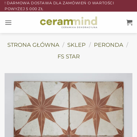
Przewiń
! DARMOWA DOSTAWA DLA ZAMÓWIEŃ O WARTOŚCI
POWYŻEJ 5 000 ZŁ
do
zawartości
STRONA GŁÓWNA
/
SKLEP
/
PERONDA
/
FS STAR