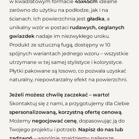
w kwadratowym formacie
45x45cm
idealne
zarówno do użytku na podłodze, jak i na
ścianach. Ich powierzchnia jest
gładka
, a
unikalny wzór w postaci
rudawych, ceglanych
gwiazdek
nadaje im niezwykłego uroku.
Produkt ze sztuczną fugą, dostępny w 10
spójnych wariantach jednego wzoru – wszystkie
utrzymane w tej samej stylistyce i kolorystyce.
Płytki pakowane są losowo, co pozwala uzyskać
naturalny, niepowtarzalny efekt na powierzchni.
Jeżeli możesz chwilę zaczekać – warto!
Skontaktuj się z nami, a przygotujemy dla Ciebie
spersonalizowaną, korzystną ofertę cenową
.
Możemy
negocjować cenę
, dopasowując ją do
Twojego projektu i potrzeb.
Napisz do nas lub
zadzwoń
– wspólnie znajdziemy najlepsze