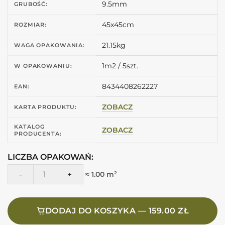
9.5mm
GRUBOŚĆ:
45x45cm
ROZMIAR:
21.15kg
WAGA OPAKOWANIA:
1m2 / 5szt.
W OPAKOWANIU:
8434408262227
EAN:
ZOBACZ
KARTA PRODUKTU:
KATALOG
ZOBACZ
PRODUCENTA:
LICZBA OPAKOWAŃ:
ilość Peronda Fs STAR OXIDE 45X45 Płytki gwiazdy rdzawe
≈ 1.00 m²
DODAJ DO KOSZYKA — 159.00 ZŁ