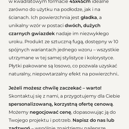
w kwadratowym formacie
45x45cm
idealne
zarówno do użytku na podłodze, jak i na
ścianach. Ich powierzchnia jest
gładka
, a
unikalny wzór w postaci
dwóch, dużych
czarnych gwiazdek
nadaje im niezwykłego
uroku. Produkt ze sztuczną fugą, dostępny w 10
spójnych wariantach jednego wzoru – wszystkie
utrzymane w tej samej stylistyce i kolorystyce.
Płytki pakowane są losowo, co pozwala uzyskać
naturalny, niepowtarzalny efekt na powierzchni..
Jeżeli możesz chwilę zaczekać – warto!
Skontaktuj się z nami, a przygotujemy dla Ciebie
spersonalizowaną, korzystną ofertę cenową
.
Możemy
negocjować cenę
, dopasowując ją do
Twojego projektu i potrzeb.
Napisz do nas lub
zadzwoń
– wspólnie znajdziemy najlepsze