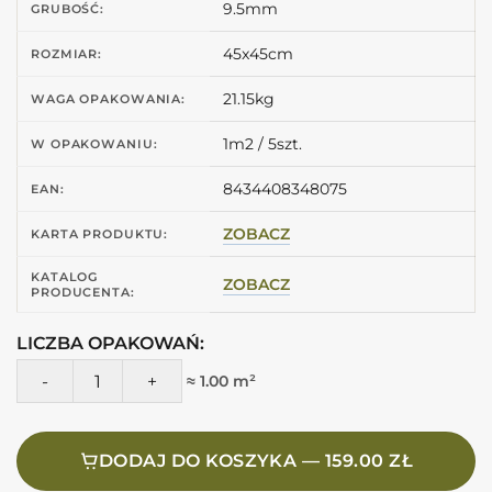
9.5mm
GRUBOŚĆ:
45x45cm
ROZMIAR:
21.15kg
WAGA OPAKOWANIA:
1m2 / 5szt.
W OPAKOWANIU:
8434408348075
EAN:
ZOBACZ
KARTA PRODUKTU:
KATALOG
ZOBACZ
PRODUCENTA:
LICZBA OPAKOWAŃ:
ilość Peronda Fs STAR ARA BLACK 45X45 Płytka dwie gwiaz
≈ 1.00 m²
DODAJ DO KOSZYKA — 159.00 ZŁ