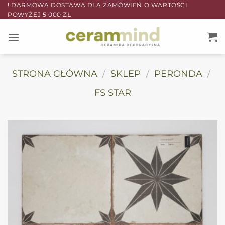
Przewiń
! DARMOWA DOSTAWA DLA ZAMÓWIEŃ O WARTOŚCI
POWYŻEJ 5 000 ZŁ
do
zawartości
STRONA GŁÓWNA
/
SKLEP
/
PERONDA
/
FS STAR