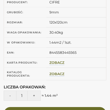
CIFRE
PRODUCENT:
9mm
GRUBOŚĆ:
120x120cm
ROZMIAR:
30.40kg
WAGA OPAKOWANIA:
1.44m2 / 1szt.
W OPAKOWANIU:
8445583445565
EAN:
ZOBACZ
KARTA PRODUKTU:
KATALOG
ZOBACZ
PRODUCENTA:
LICZBA OPAKOWAŃ:
ilość CIFRE Borneo Pearl 120X120 Szare duże płytki imitacja
≈ 1.44 m²