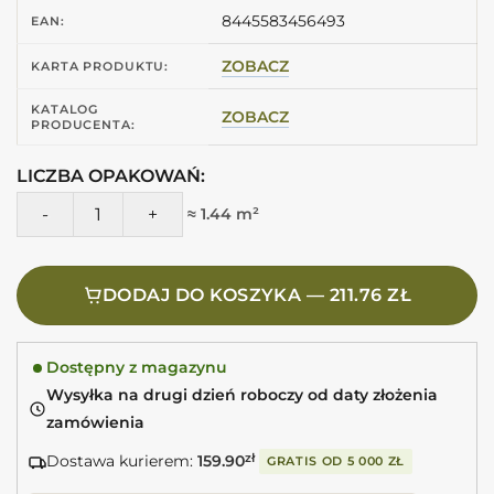
8445583456493
EAN:
ZOBACZ
KARTA PRODUKTU:
KATALOG
ZOBACZ
PRODUCENTA:
LICZBA OPAKOWAŃ:
ilość CIFRE Borneo Pearl 60X120 Gres imitacja kamienia sza
≈ 1.44 m²
DODAJ DO KOSZYKA — 211.76 ZŁ
Dostępny z magazynu
Wysyłka na drugi dzień roboczy od daty złożenia
zamówienia
Dostawa kurierem:
159.90
zł
GRATIS OD
5 000 ZŁ