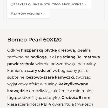
ZAPYTAJ O INNE PŁYTKI TEGO PRODUCENTA
ZAMÓW WZORNIK
Borneo Pearl 60X120
Odkryj
hiszpańską płytkę gresową
, idealną
zarówno na
podłogę
, jak i na
ścianę
. Jej
matowa
powierzchnia
wiernie odwzorowuje naturalny
kamień, a
szary odcień
wzbogacony jest o
subtelne,
beżowo-szare kamyczki
, tworząc
wyjątkowy efekt wizualny.
Rektyfikowane
krawędzie
umożliwiają ułożenie z minimalną
fugą, podkreślając estetykę.
Grubość 9 mm
i
klasa ścieralności
PEI 4
gwarantują trwałość i