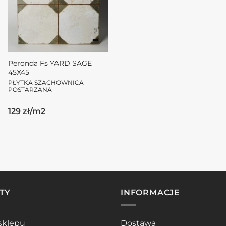
Peronda Fs YARD SAGE
45X45
PŁYTKA SZACHOWNICA
POSTARZANA
Pierwotna
Aktualna
129 zł/m2
cena
cena
wynosiła:
wynosi:
159.00zł.
129.00zł.
TY
INFORMACJE
sklepu
Dostawa