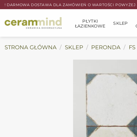
Przewiń
! DARMOWA DOSTAWA DLA ZAMÓWIEŃ O WARTOŚCI POWYŻEJ 5
do
zawartości
PŁYTKI
SKLEP
ŁAZIENKOWE
STRONA GŁÓWNA
/
SKLEP
/
PERONDA
/
FS