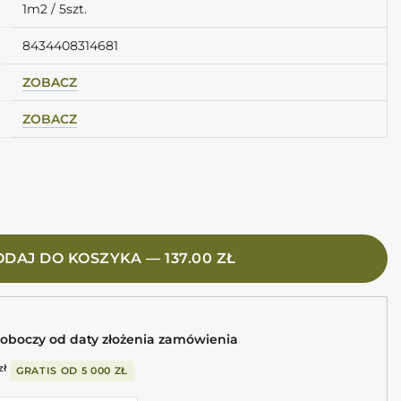
1m2 / 5szt.
8434408314681
ZOBACZ
ZOBACZ
 45X45 Płytki podłogowe szachownica
DAJ DO KOSZYKA — 137.00 ZŁ
roboczy od daty złożenia zamówienia
zł
GRATIS OD
5 000 ZŁ