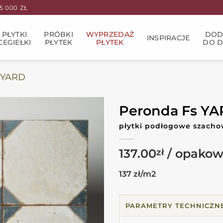
 000 ZŁ
PŁYTKI
PRÓBKI
WYPRZEDAŻ
DOD
INSPIRACJE
CEGIEŁKI
PŁYTEK
PŁYTEK
DO 
 YARD
Peronda Fs Y
płytki podłogowe szacho
137.00
zł
137 zł/m2
PARAMETRY TECHNICZN