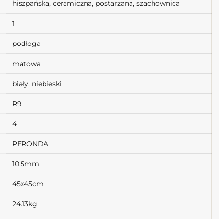
hiszpańska, ceramiczna, postarzana, szachownica
1
podłoga
matowa
biały, niebieski
R9
4
PERONDA
10.5mm
45x45cm
24.13kg