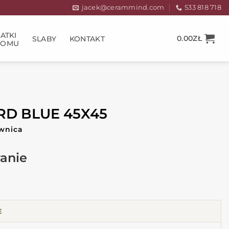
jacek@cerammind.com
533 818 718
ATKI
0.00
ZŁ
SLABY
KONTAKT
DOMU
ARD BLUE 45X45
wnica
E