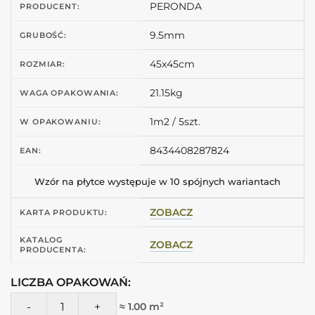
PERONDA
PRODUCENT:
9.5mm
GRUBOŚĆ:
45x45cm
ROZMIAR:
21.15kg
WAGA OPAKOWANIA:
1m2 / 5szt.
W OPAKOWANIU:
8434408287824
EAN:
Wzór na płytce występuje w 10 spójnych wariantach
ZOBACZ
KARTA PRODUKTU:
KATALOG
ZOBACZ
PRODUCENTA:
LICZBA OPAKOWAŃ:
ilość Peronda Fs TEMPLE BLUE 45X45 Płytki z wzorem geom
≈ 1.00 m²