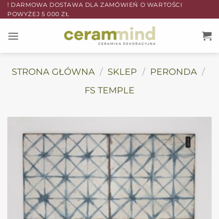
Przewiń
! DARMOWA DOSTAWA DLA ZAMÓWIEŃ O WARTOŚCI
POWYŻEJ 5 000 ZŁ
do
zawartości
STRONA GŁÓWNA
/
SKLEP
/
PERONDA
/
FS TEMPLE