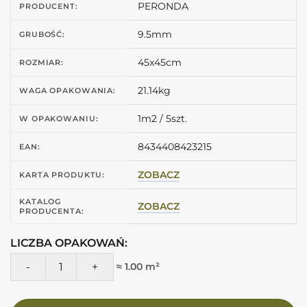
PERONDA
PRODUCENT:
9.5mm
GRUBOŚĆ:
45x45cm
ROZMIAR:
21.14kg
WAGA OPAKOWANIA:
1m2 / 5szt.
W OPAKOWANIU:
8434408423215
EAN:
ZOBACZ
KARTA PRODUKTU:
KATALOG
ZOBACZ
PRODUCENTA:
LICZBA OPAKOWAŃ:
ilość Peronda Fs STAR BLUE LT 45X45 Kafelki we wzory 3D
≈ 1.00 m²