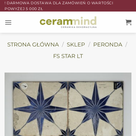
Przewiń
! DARMOWA DOSTAWA DLA ZAMÓWIEŃ O WARTOŚCI
POWYŻEJ 5 000 ZŁ
do
zawartości
STRONA GŁÓWNA
/
SKLEP
/
PERONDA
/
FS STAR LT