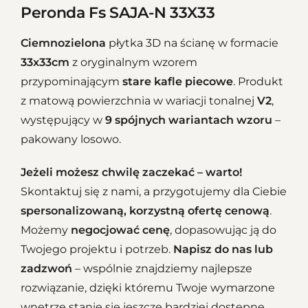
Peronda Fs SAJA-N 33X33
Ciemnozielona
płytka 3D na ścianę w formacie
33x33cm
z oryginalnym wzorem
przypominającym
stare kafle piecowe
. Produkt
z matową powierzchnia w wariacji tonalnej
V2
,
występujący w
9 spójnych wariantach wzoru
–
pakowany losowo.
Jeżeli możesz chwilę zaczekać – warto!
Skontaktuj się z nami, a przygotujemy dla Ciebie
spersonalizowaną, korzystną ofertę cenową
.
Możemy
negocjować cenę
, dopasowując ją do
Twojego projektu i potrzeb.
Napisz do nas lub
zadzwoń
– wspólnie znajdziemy najlepsze
rozwiązanie, dzięki któremu Twoje wymarzone
wnętrze stanie się jeszcze bardziej dostępne.