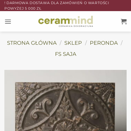
Przewiń
! DARMOWA DOSTAWA DLA ZAMÓWIEŃ O WARTOŚCI
POWYŻEJ 5 000 ZŁ
do
zawartości
STRONA GŁÓWNA
/
SKLEP
/
PERONDA
/
FS SAJA