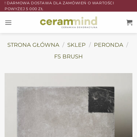
Przewiń
! DARMOWA DOSTAWA DLA ZAMÓWIEŃ O WARTOŚCI
POWYŻEJ 5 000 ZŁ
do
zawartości
STRONA GŁÓWNA
/
SKLEP
/
PERONDA
/
FS BRUSH