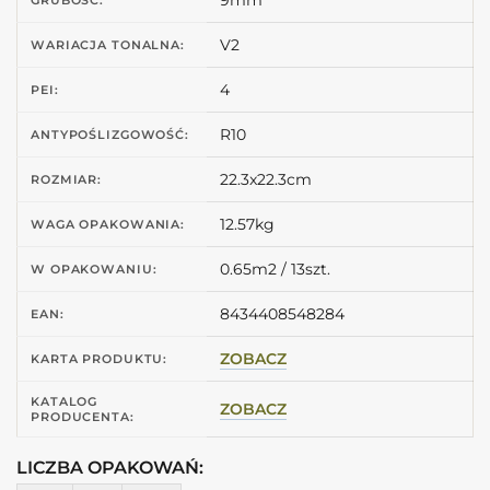
9mm
GRUBOŚĆ:
V2
WARIACJA TONALNA:
4
PEI:
R10
ANTYPOŚLIZGOWOŚĆ:
22.3x22.3cm
ROZMIAR:
12.57kg
WAGA OPAKOWANIA:
0.65m2 / 13szt.
W OPAKOWANIU:
8434408548284
EAN:
ZOBACZ
KARTA PRODUKTU:
KATALOG
ZOBACZ
PRODUCENTA:
LICZBA OPAKOWAŃ: