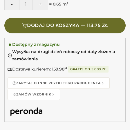
ilość Peronda Fs BRUSH SQUARE 22,3X22,3 Matowe szare g
≈ 0.65 m²
DODAJ DO KOSZYKA — 113.75 ZŁ
Dostępny z magazynu
Wysyłka na drugi dzień roboczy od daty złożenia
zamówienia
Dostawa kurierem:
159.90
zł
GRATIS OD
5 000 ZŁ
ZAPYTAJ O INNE PŁYTKI TEGO PRODUCENTA
ZAMÓW WZORNIK