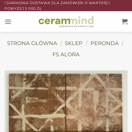
Przewiń
! DARMOWA DOSTAWA DLA ZAMÓWIEŃ O WARTOŚCI
POWYŻEJ 5 000 ZŁ
do
zawartości
STRONA GŁÓWNA
/
SKLEP
/
PERONDA
/
FS ALORA