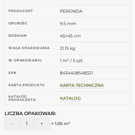
PERONDA
PRODUCENT
9.5 mm
GRUBOŚĆ
45×45 cm
ROZMIAR
21.15 kg
WAGA OPAKOWANIA
1 m² / 5 szt.
W OPAKOWANIU
8434408548321
EAN
KARTA TECHNICZNA
KARTA PRODUKTU
KATALOG
KATALOG
PRODUCENTA
LICZBA OPAKOWAŃ:
ilość Peronda Fs ALORA DECOR LT 45X45 Kafle dekoracyjne
≈ 1.00 m²