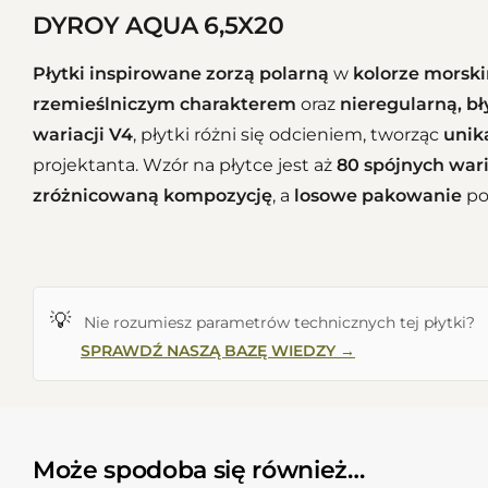
DYROY AQUA 6,5X20
Płytki inspirowane zorzą polarną
w
kolorze morsk
rzemieślniczym charakterem
oraz
nieregularną, b
wariacji V4
, płytki różni się odcieniem, tworząc
unik
projektanta. Wzór na płytce jest aż
80 spójnych war
zróżnicowaną kompozycję
, a
losowe pakowanie
po
💡
Nie rozumiesz parametrów technicznych tej płytki?
SPRAWDŹ NASZĄ BAZĘ WIEDZY →
Może spodoba się również…