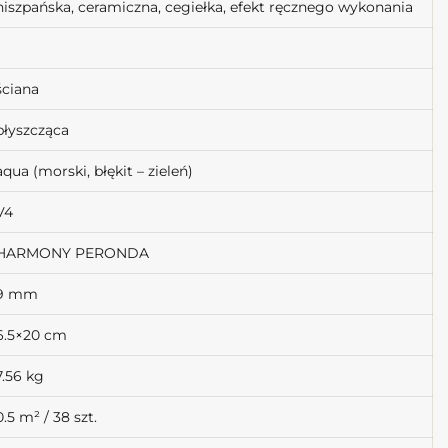
hiszpańska, ceramiczna, cegiełka, efekt ręcznego wykonania
ściana
błyszcząca
aqua (morski, błękit – zieleń)
V4
HARMONY PERONDA
9 mm
6.5×20 cm
7.56 kg
0.5 m² / 38 szt.