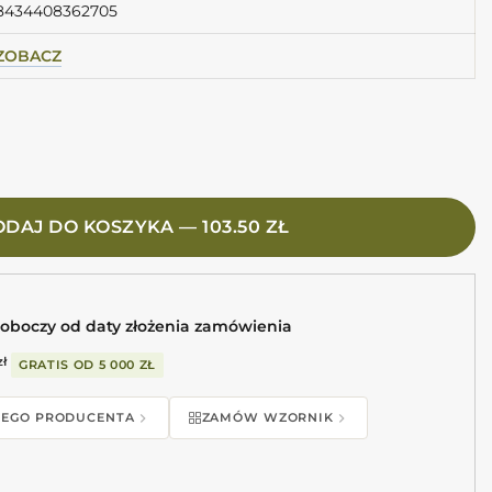
8434408362705
ZOBACZ
5X20 Płytki morskie cegiełki
DAJ DO KOSZYKA — 103.50 ZŁ
roboczy od daty złożenia zamówienia
zł
GRATIS OD
5 000 ZŁ
 TEGO PRODUCENTA
ZAMÓW WZORNIK