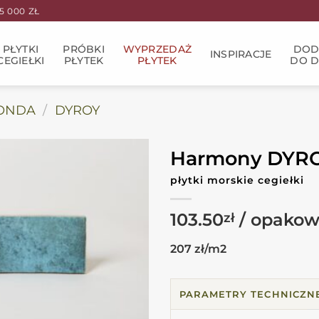
 000 ZŁ
PŁYTKI
PRÓBKI
WYPRZEDAŻ
DOD
INSPIRACJE
CEGIEŁKI
PŁYTEK
PŁYTEK
DO 
ONDA
/
DYROY
Harmony DYRO
płytki morskie cegiełki
103.50
zł
207 zł/m2
PARAMETRY TECHNICZN