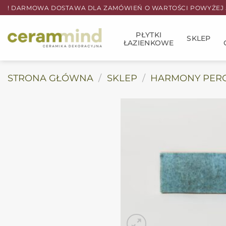
Przewiń
! DARMOWA DOSTAWA DLA ZAMÓWIEŃ O WARTOŚCI POWYŻEJ 5
do
zawartości
PŁYTKI
SKLEP
ŁAZIENKOWE
STRONA GŁÓWNA
/
SKLEP
/
HARMONY PER