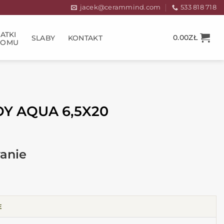
jacek@cerammind.com
533 818 718
ATKI
0.00
ZŁ
SLABY
KONTAKT
DOMU
Y AQUA 6,5X20
E