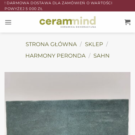
Przewiń
! DARMOWA DOSTAWA DLA ZAMÓWIEŃ O WARTOŚCI
POWYŻEJ 5 000 ZŁ
do
zawartości
STRONA GŁÓWNA
/
SKLEP
/
HARMONY PERONDA
/
SAHN