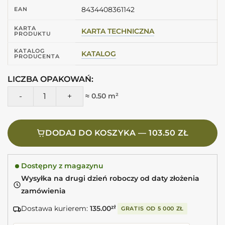
8434408361142
EAN
KARTA
KARTA TECHNICZNA
PRODUKTU
KATALOG
KATALOG
PRODUCENTA
LICZBA OPAKOWAŃ:
ilość Harmony SAHN AQUA 6,5X20 Kafelki morskie mat
≈ 0.50 m²
DODAJ DO KOSZYKA — 103.50 ZŁ
Dostępny z magazynu
Wysyłka na drugi dzień roboczy od daty złożenia
zamówienia
Dostawa kurierem:
135.00
zł
GRATIS OD
5 000 ZŁ