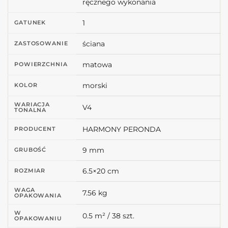
ręcznego wykonania
1
GATUNEK
ściana
ZASTOSOWANIE
matowa
POWIERZCHNIA
morski
KOLOR
WARIACJA
V4
TONALNA
HARMONY PERONDA
PRODUCENT
9 mm
GRUBOŚĆ
6.5×20 cm
ROZMIAR
WAGA
7.56 kg
OPAKOWANIA
W
0.5 m² / 38 szt.
OPAKOWANIU