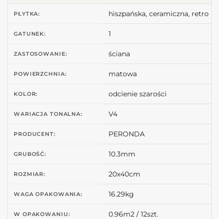
hiszpańska, ceramiczna, retro
PŁYTKA:
1
GATUNEK:
ściana
ZASTOSOWANIE:
matowa
POWIERZCHNIA:
odcienie szarości
KOLOR:
V4
WARIACJA TONALNA:
PERONDA
PRODUCENT:
10.3mm
GRUBOŚĆ:
20x40cm
ROZMIAR:
16.29kg
WAGA OPAKOWANIA:
0.96m2 / 12szt.
W OPAKOWANIU: