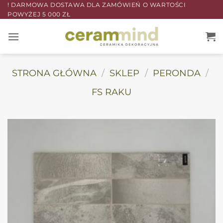
Przewiń
! DARMOWA DOSTAWA DLA ZAMÓWIEŃ O WARTOŚCI
POWYŻEJ 5 000 ZŁ
do
zawartości
STRONA GŁÓWNA
/
SKLEP
/
PERONDA
/
FS RAKU