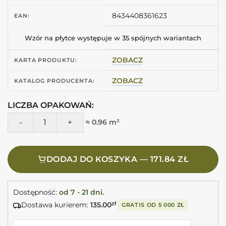
8434408361623
EAN:
Wzór na płytce występuje w 35 spójnych wariantach
ZOBACZ
KARTA PRODUKTU:
ZOBACZ
KATALOG PRODUCENTA:
LICZBA OPAKOWAŃ:
ilość Peronda Fs RAKU Silver 20X40 Szare kafelki rustykalne
≈ 0.96 m²
DODAJ DO KOSZYKA — 171.84 ZŁ
Dostępność:
od 7 - 21 dni.
Dostawa kurierem:
135.00
zł
GRATIS OD
5 000 ZŁ