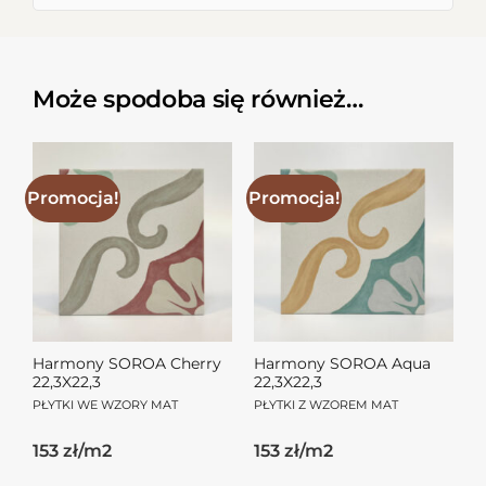
Może spodoba się również…
Promocja!
Promocja!
Harmony SOROA Cherry
Harmony SOROA Aqua
22,3X22,3
22,3X22,3
PŁYTKI WE WZORY MAT
PŁYTKI Z WZOREM MAT
Pierwotna
Aktualna
Pierwotna
Aktualna
153 zł/m2
153 zł/m2
cena
cena
cena
cena
wynosiła:
wynosi:
wynosiła:
wynosi: