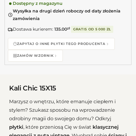
Dostępny z magazynu
Wysyłka na drugi dzień roboczy od daty złożenia
zamówienia
Dostawa kurierem:
135.00
zł
GRATIS OD
5 000 ZŁ
ZAPYTAJ O INNE PŁYTKI TEGO PRODUCENTA
ZAMÓW WZORNIK
Kali Chic 15X15
Marzysz o wnętrzu, które emanuje ciepłem i
stylem? Szukasz sposobu na wprowadzenie
odrobiny magii do swojego domu? Odkryj
płytki
, które przeniosą Cię w świat
klasycznej
elegancji z nutą vintage
. Wyobraź sobie
ściany i