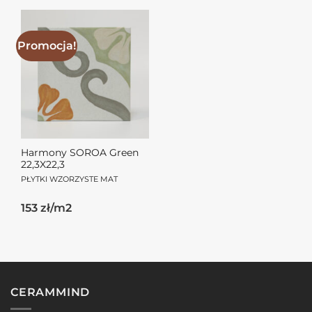
121.55zł.
99.45zł.
121.55zł.
99.45zł.
Promocja!
Harmony SOROA Green
22,3X22,3
PŁYTKI WZORZYSTE MAT
Pierwotna
Aktualna
153 zł/m2
cena
cena
wynosiła:
wynosi:
121.55zł.
99.45zł.
CERAMMIND