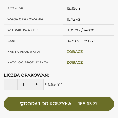
15x15cm
ROZMIAR:
16.72kg
WAGA OPAKOWANIA:
0.95m2 / 44szt.
W OPAKOWANIU:
8430705185863
EAN:
ZOBACZ
KARTA PRODUKTU:
ZOBACZ
KATALOG PRODUCENTA:
LICZBA OPAKOWAŃ:
ilość Estudio FRAME 15 Kali Chic 15X15 Kafelki we wzory retr
≈ 0.95 m²
DODAJ DO KOSZYKA — 168.63 ZŁ