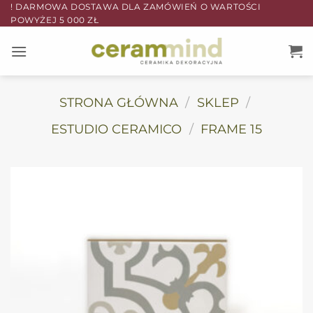
Przewiń
! DARMOWA DOSTAWA DLA ZAMÓWIEŃ O WARTOŚCI
POWYŻEJ 5 000 ZŁ
do
zawartości
STRONA GŁÓWNA
/
SKLEP
/
ESTUDIO CERAMICO
/
FRAME 15