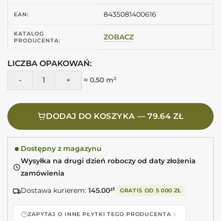
8435081400616
EAN:
KATALOG
ZOBACZ
PRODUCENTA:
LICZBA OPAKOWAŃ:
ilość EQUIPE Wadi Beige 6X30 Kafelki beżowe matowe
≈ 0.50 m²
DODAJ DO KOSZYKA — 79.64 ZŁ
Dostępny z magazynu
Wysyłka na drugi dzień roboczy od daty złożenia
zamówienia
Dostawa kurierem:
145.00
zł
GRATIS OD
5 000 ZŁ
ZAPYTAJ O INNE PŁYTKI TEGO PRODUCENTA