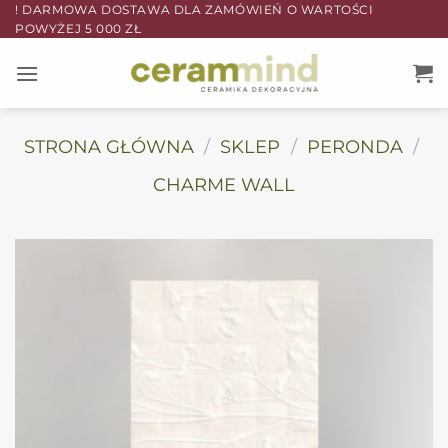
Przewiń
! DARMOWA DOSTAWA DLA ZAMÓWIEŃ O WARTOŚCI
POWYŻEJ 5 000 ZŁ
do
zawartości
STRONA GŁÓWNA
/
SKLEP
/
PERONDA
/
CHARME WALL