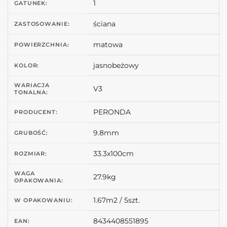
1
GATUNEK:
ściana
ZASTOSOWANIE:
matowa
POWIERZCHNIA:
jasnobeżowy
KOLOR:
WARIACJA
V3
TONALNA:
PERONDA
PRODUCENT:
9.8mm
GRUBOŚĆ:
33.3x100cm
ROZMIAR:
WAGA
27.9kg
OPAKOWANIA:
1.67m2 / 5szt.
W OPAKOWANIU:
8434408551895
EAN: