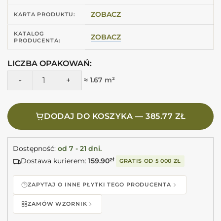
ZOBACZ
KARTA PRODUKTU:
KATALOG
ZOBACZ
PRODUCENTA:
LICZBA OPAKOWAŃ:
ilość Peronda CHARME BONE FLEUR 33,3X100 Płytka jasny b
≈ 1.67 m²
DODAJ DO KOSZYKA — 385.77 ZŁ
Dostępność:
od 7 - 21 dni.
Dostawa kurierem:
159.90
zł
GRATIS OD
5 000 ZŁ
ZAPYTAJ O INNE PŁYTKI TEGO PRODUCENTA
ZAMÓW WZORNIK