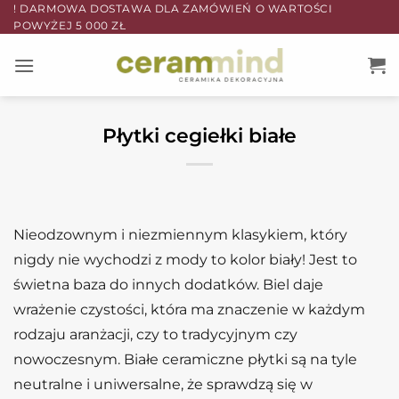
Przewiń
! DARMOWA DOSTAWA DLA ZAMÓWIEŃ O WARTOŚCI
POWYŻEJ 5 000 ZŁ
do
zawartości
Płytki cegiełki białe
Nieodzownym i niezmiennym klasykiem, który
nigdy nie wychodzi z mody to kolor biały! Jest to
świetna baza do innych dodatków. Biel daje
wrażenie czystości, która ma znaczenie w każdym
rodzaju aranżacji, czy to tradycyjnym czy
nowoczesnym.
Białe ceramiczne płytki
są na tyle
neutralne i uniwersalne, że sprawdzą się w