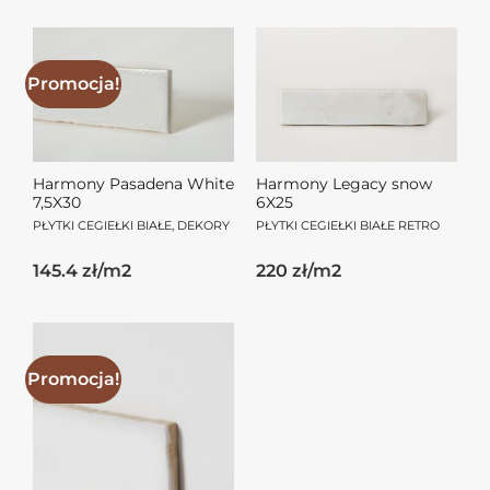
Promocja!
Harmony Pasadena White
Harmony Legacy snow
7,5X30
6X25
PŁYTKI CEGIEŁKI BIAŁE, DEKORY
PŁYTKI CEGIEŁKI BIAŁE RETRO
Pierwotna
Aktualna
145.4 zł/m2
220 zł/m2
cena
cena
wynosiła:
wynosi:
84.50zł.
72.70zł.
Promocja!