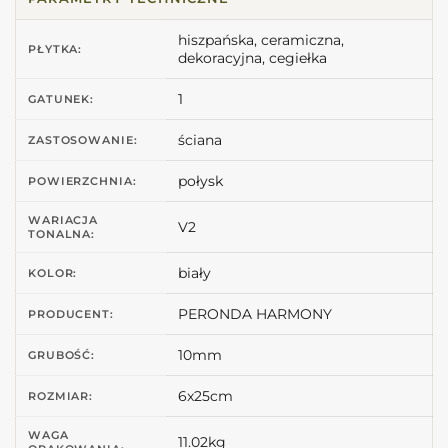
hiszpańska, ceramiczna,
PŁYTKA:
dekoracyjna, cegiełka
1
GATUNEK:
ściana
ZASTOSOWANIE:
połysk
POWIERZCHNIA:
WARIACJA
V2
TONALNA:
biały
KOLOR:
PERONDA HARMONY
PRODUCENT:
10mm
GRUBOŚĆ:
6x25cm
ROZMIAR:
WAGA
11.02kg