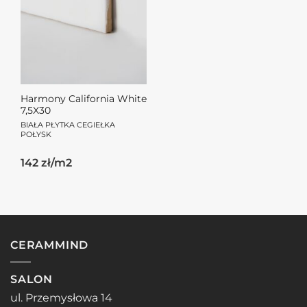
Harmony California White
7,5X30
BIAŁA PŁYTKA CEGIEŁKA
POŁYSK
Pierwotna
Aktualna
142 zł/m2
cena
cena
wynosiła:
wynosi:
103.50zł.
71.00zł.
CERAMMIND
SALON
ul. Przemysłowa 14