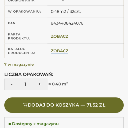
OPAKOWANIA:
0.48m2 / 32szt.
W OPAKOWANIU:
8434408424076
EAN:
KARTA
ZOBACZ
PRODUKTU:
KATALOG
ZOBACZ
PRODUCENTA:
7 w magazynie
LICZBA OPAKOWAŃ:
ilość Harmony SUNSET WHITE 6X25 Płytka biała cegiełka
≈ 0.48 m²
DODAJ DO KOSZYKA — 71.52 ZŁ
Dostępny z magazynu