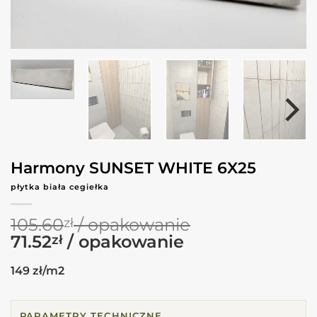
Harmony SUNSET WHITE 6X25
płytka biała cegiełka
105.60
zł
Pierwotna
Aktualna
71.52
zł
cena
cena
149 zł/m2
wynosiła:
wynosi:
105.60zł.
71.52zł.
PARAMETRY TECHNICZNE