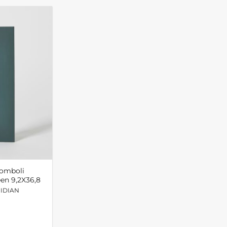
omboli
een 9,2X36,8
RIDIAN