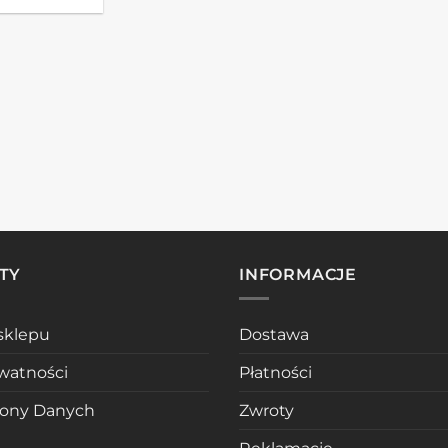
TY
INFORMACJE
sklepu
Dostawa
ywatności
Płatności
rony Danych
Zwroty