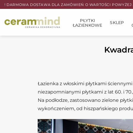
Przewiń
! DARMOWA DOSTAWA DLA ZAMÓWIEŃ O WARTOŚCI POWYŻEJ 5
do
zawartości
PŁYTKI
SKLEP
ŁAZIENKOWE
Kwadra
Łazienka z włoskimi płytkami ściennymi
niezapomnianymi płytkami z lat 60. i 70.
Na podłodze, zastosowano zielone płytki
wykończeniem, od hiszpańskiego prod