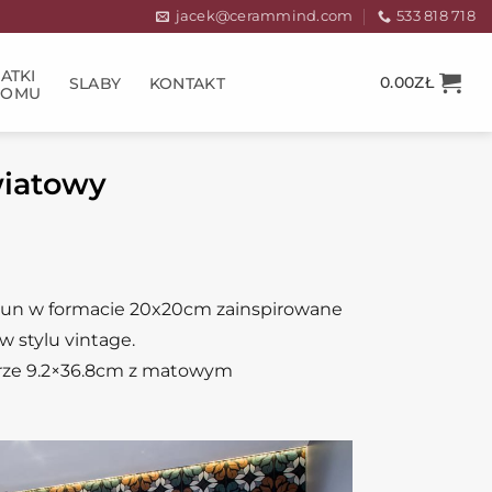
jacek@cerammind.com
533 818 718
ATKI
0.00
ZŁ
SLABY
KONTAKT
DOMU
wiatowy
 Fun w formacie 20x20cm zainspirowane
w stylu vintage.
iarze 9.2×36.8cm z matowym