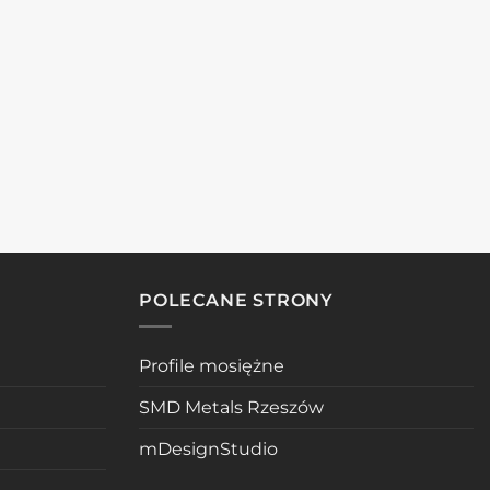
POLECANE STRONY
Profile mosiężne
SMD Metals Rzeszów
mDesignStudio