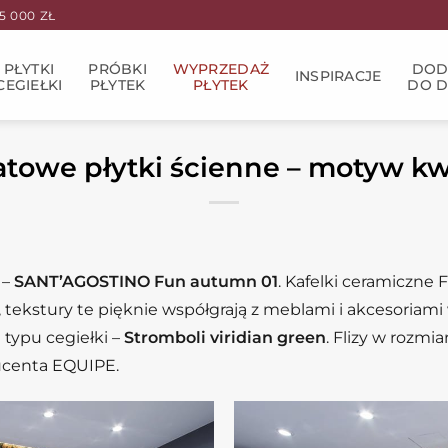
 000 ZŁ
PŁYTKI
PRÓBKI
WYPRZEDAŻ
DOD
INSPIRACJE
CEGIEŁKI
PŁYTEK
PŁYTEK
DO 
towe płytki ścienne – motyw k
 –
SANT’AGOSTINO Fun autumn 01
. Kafelki ceramiczne
, tekstury te pięknie współgrają z meblami i akcesoriami 
 typu cegiełki –
Stromboli viridian green
. Flizy w rozm
ucenta EQUIPE.